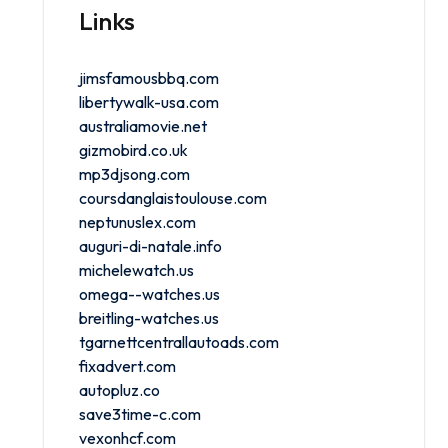
Links
jimsfamousbbq.com
libertywalk-usa.com
australiamovie.net
gizmobird.co.uk
mp3djsong.com
coursdanglaistoulouse.com
neptunuslex.com
auguri-di-natale.info
michelewatch.us
omega--watches.us
breitling-watches.us
tgarnettcentrallautoads.com
fixadvert.com
autopluz.co
save3time-c.com
vexonhcf.com