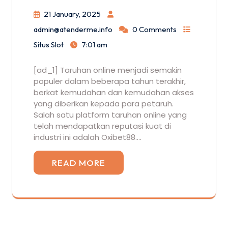
21 January, 2025
admin@atenderme.info
0 Comments
Situs Slot
7:01 am
[ad_1] Taruhan online menjadi semakin
populer dalam beberapa tahun terakhir,
berkat kemudahan dan kemudahan akses
yang diberikan kepada para petaruh.
Salah satu platform taruhan online yang
telah mendapatkan reputasi kuat di
industri ini adalah Oxibet88.…
READ MORE