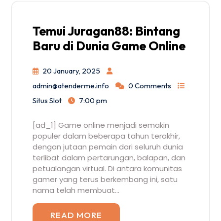
Temui Juragan88: Bintang
Baru di Dunia Game Online
20 January, 2025
admin@atenderme.info
0 Comments
Situs Slot
7:00 pm
[ad_1] Game online menjadi semakin
populer dalam beberapa tahun terakhir,
dengan jutaan pemain dari seluruh dunia
terlibat dalam pertarungan, balapan, dan
petualangan virtual. Di antara komunitas
gamer yang terus berkembang ini, satu
nama telah membuat…
READ MORE