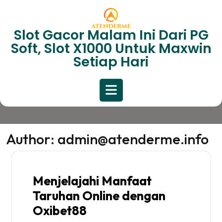
Skip
to
content
Slot Gacor Malam Ini Dari PG
Soft, Slot X1000 Untuk Maxwin
Author:
Setiap Hari
Admin@atenderme.info
Open
Button
Author:
admin@atenderme.info
Menjelajahi Manfaat
Taruhan Online dengan
Oxibet88