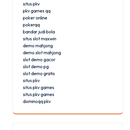
situs pkv
pkv games qq
poker online
pokerqq
bandar judi bola
situs slot maxwin
demo mahjong
demo slot mahjong
slot demo gacor
slot demo pg
slot demo gratis
situs pkv
situs pkv games
situs pkv games
dominoqq pkv