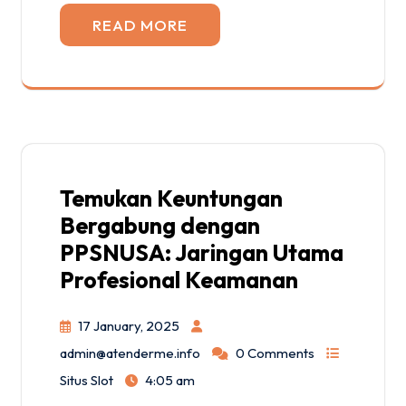
READ MORE
Temukan Keuntungan
Bergabung dengan
PPSNUSA: Jaringan Utama
Profesional Keamanan
17 January, 2025
admin@atenderme.info
0 Comments
Situs Slot
4:05 am