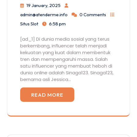
19 January, 2025
admin@atenderme.info
0 Comments
Situs Slot
6:58 pm
[ad_1] Di dunia media sosial yang terus
berkembang, influencer telah menjadi
kekuatan yang kuat dalam membentuk
tren dan mempengaruhi massa. Salah
satu influencer yang membuat heboh di
dunia online adalah Sinaga123. Sinaga123,
bernama asli Jessica…
READ MORE