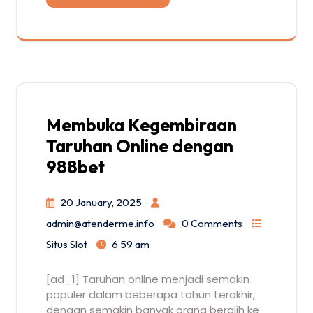
Membuka Kegembiraan
Taruhan Online dengan
988bet
20 January, 2025
admin@atenderme.info
0 Comments
Situs Slot
6:59 am
[ad_1] Taruhan online menjadi semakin
populer dalam beberapa tahun terakhir,
dengan semakin banyak orang beralih ke