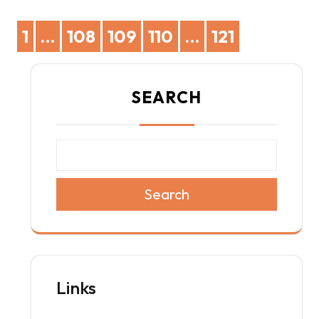
Posts
1
…
108
109
110
…
121
Page
Page
Page
Page
Page
pagination
SEARCH
Search
Links