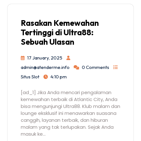
Rasakan Kemewahan
Tertinggi di Ultra88:
Sebuah Ulasan
17 January, 2025
admin@atenderme.info
0 Comments
Situs Slot
4:10 pm
[ad_1] Jika Anda mencari pengalaman
kemewahan terbaik di Atlantic City, Anda
bisa mengunjungi Ultra88. Klub malam dan
lounge eksklusif ini menawarkan suasana
canggih, layanan terbaik, dan hiburan
malam yang tak terlupakan. Sejak Anda
masuk ke…