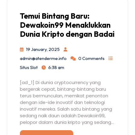
Temui Bintang Baru:
Dewakoin99 Menaklukkan
Dunia Kripto dengan Badai
19 January, 2025
admin@atenderme.info
0 Comments
Situs Slot
6:38 am
[ad_1] Di dunia cryptocurrency yang
bergerak cepat, bintang-bintang baru
terus bermunculan, memikat penonton
dengan ide-ide inovatif dan teknologi
inovatif mereka. Salah satu bintang yang
sedang naik daun adalah Dewakoin99,
pelopor dalam dunia kripto yang sedang…