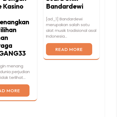
 Kasino
Bandardewi
[ad_1] Bandardewi
enangkan
merupakan salah satu
ilihan
alat musik tradisional asal
han
Indonesia…
raga
READ MORE
GANG33
Ingin menang
 dunia perjudian
idak terlihat…
AD MORE