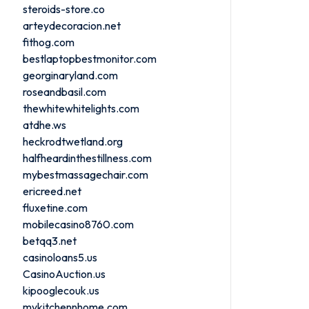
steroids-store.co
arteydecoracion.net
fithog.com
bestlaptopbestmonitor.com
georginaryland.com
roseandbasil.com
thewhitewhitelights.com
atdhe.ws
heckrodtwetland.org
halfheardinthestillness.com
mybestmassagechair.com
ericreed.net
fluxetine.com
mobilecasino8760.com
betqq3.net
casinoloans5.us
CasinoAuction.us
kipooglecouk.us
mykitchennhome.com