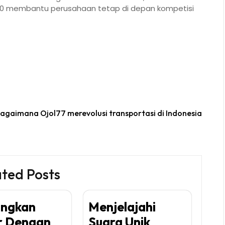
00 membantu perusahaan tetap di depan kompetisi
agaimana Ojol77 merevolusi transportasi di Indonesia
ated Posts
ngkan
Menjelajahi
r Dengan
Suara Unik