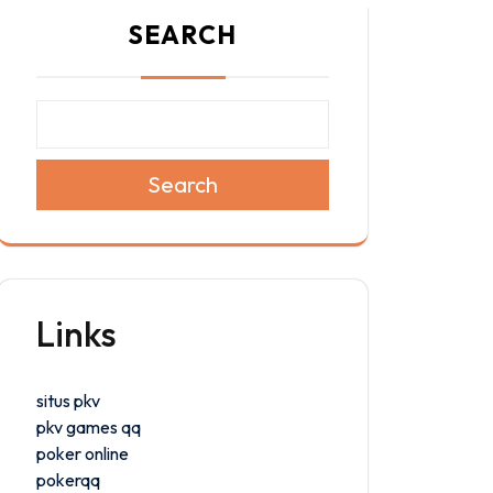
SEARCH
Search
Links
situs pkv
pkv games qq
poker online
pokerqq