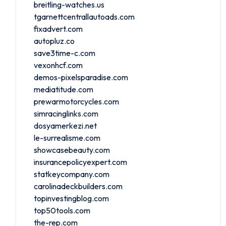
breitling-watches.us
tgarnettcentrallautoads.com
fixadvert.com
autopluz.co
save3time-c.com
vexonhcf.com
demos-pixelsparadise.com
mediatitude.com
prewarmotorcycles.com
simracinglinks.com
dosyamerkezi.net
le-surrealisme.com
showcasebeauty.com
insurancepolicyexpert.com
statkeycompany.com
carolinadeckbuilders.com
topinvestingblog.com
top50tools.com
the-rep.com