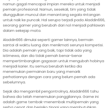
namun gagal mencapai impian mereka untuk menjadi
pemain profesional. Namun, sesekali, tim yang tidak
diunggulkan muncul dan menantang segala rintangan
untuk naik ke puncak. Hal serupa terjadi pada Aladdin666,
seorang gamer yang berubah dari nol menjadi pahlawan
dalam sekejap mata.
Aladdin666 dimulai seperti gamer lainnya, bermain
santai di waktu luang dan menikmati serunya kompetisi.
Dia adalah pemain yang baik, tapi tidak ada yang
istimewa, dan dia tidak pernah benar-benar
mempertimbangkan gagasan untuk mengubah hobinya
menjadi karier. Itu semua berubah ketika dia
menemukan permainan baru yang menarik
perhatiannya dengan cara yang belum pernah ada
sebelumnya.
Sejak dia mengambil pengontrolnya, Aladdin666 tahu
bahwa dia telah menemukan panggilannya. Game ini
adalah game tembak-menembak multipemain yang
serba cepat dan berisiko tinggi yang membutuhkan