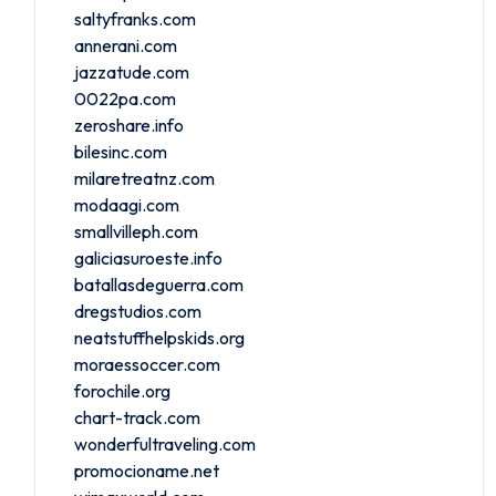
saltyfranks.com
annerani.com
jazzatude.com
0022pa.com
zeroshare.info
bilesinc.com
milaretreatnz.com
modaagi.com
smallvilleph.com
galiciasuroeste.info
batallasdeguerra.com
dregstudios.com
neatstuffhelpskids.org
moraessoccer.com
forochile.org
chart-track.com
wonderfultraveling.com
promocioname.net