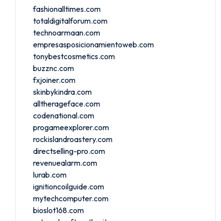
fashionalltimes.com
totaldigitalforum.com
technoarmaan.com
empresasposicionamientoweb.com
tonybestcosmetics.com
buzznc.com
fxjoiner.com
skinbykindra.com
alltherageface.com
codenational.com
progameexplorer.com
rockislandroastery.com
directselling-pro.com
revenuealarm.com
lurab.com
ignitioncoilguide.com
mytechcomputer.com
bioslot168.com