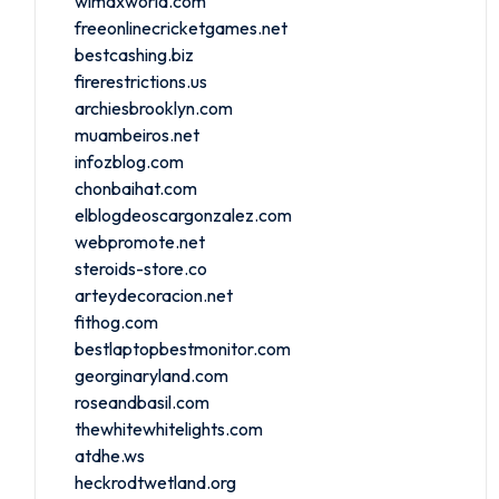
wimaxworld.com
freeonlinecricketgames.net
bestcashing.biz
firerestrictions.us
archiesbrooklyn.com
muambeiros.net
infozblog.com
chonbaihat.com
elblogdeoscargonzalez.com
webpromote.net
steroids-store.co
arteydecoracion.net
fithog.com
bestlaptopbestmonitor.com
georginaryland.com
roseandbasil.com
thewhitewhitelights.com
atdhe.ws
heckrodtwetland.org