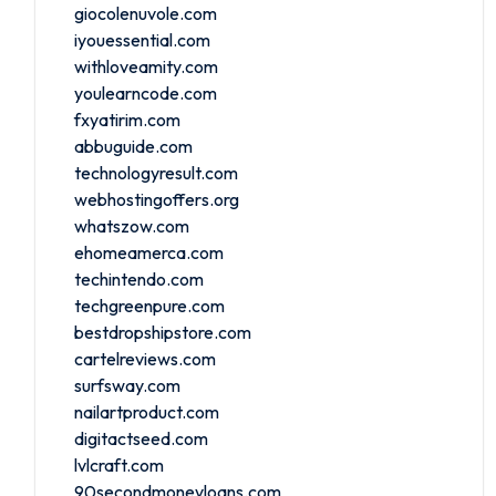
giocolenuvole.com
iyouessential.com
withloveamity.com
youlearncode.com
fxyatirim.com
abbuguide.com
technologyresult.com
webhostingoffers.org
whatszow.com
ehomeamerca.com
techintendo.com
techgreenpure.com
bestdropshipstore.com
cartelreviews.com
surfsway.com
nailartproduct.com
digitactseed.com
lvlcraft.com
90secondmoneyloans.com