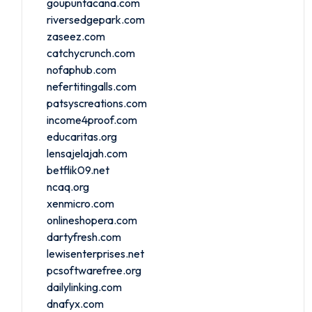
goupuntacana.com
riversedgepark.com
zaseez.com
catchycrunch.com
nofaphub.com
nefertitingalls.com
patsyscreations.com
income4proof.com
educaritas.org
lensajelajah.com
betflik09.net
ncaq.org
xenmicro.com
onlineshopera.com
dartyfresh.com
lewisenterprises.net
pcsoftwarefree.org
dailylinking.com
dnafyx.com