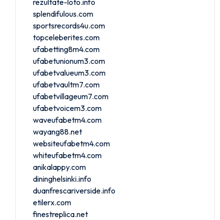
rezultate-loto.info
splendifulous.com
sportsrecords4u.com
topceleberites.com
ufabetting8m4.com
ufabetunionum3.com
ufabetvalueum3.com
ufabetvaultm7.com
ufabetvillageum7.com
ufabetvoicem3.com
waveufabetm4.com
wayang88.net
websiteufabetm4.com
whiteufabetm4.com
anikalappy.com
dininghelsinki.info
duanfrescariverside.info
etilerx.com
finestreplica.net