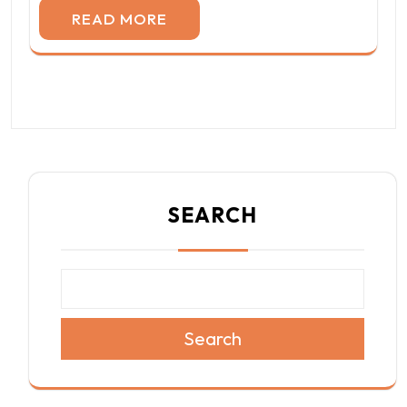
READ MORE
SEARCH
Search