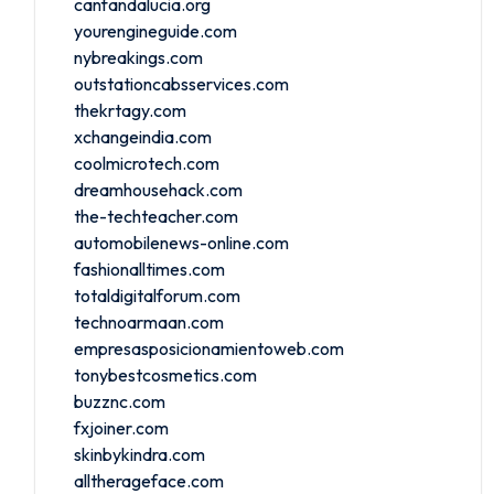
canfandalucia.org
yourengineguide.com
nybreakings.com
outstationcabsservices.com
thekrtagy.com
xchangeindia.com
coolmicrotech.com
dreamhousehack.com
the-techteacher.com
automobilenews-online.com
fashionalltimes.com
totaldigitalforum.com
technoarmaan.com
empresasposicionamientoweb.com
tonybestcosmetics.com
buzznc.com
fxjoiner.com
skinbykindra.com
alltherageface.com