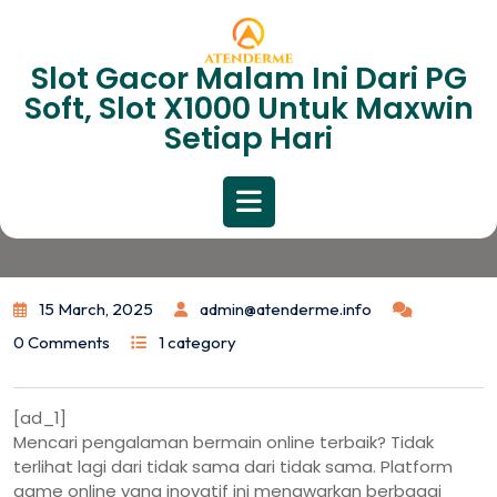
Skip
to
content
Slot Gacor Malam Ini Dari PG
Soft, Slot X1000 Untuk Maxwin
Indogame88: Pengalaman
Setiap Hari
Permainan Online Terbesar
Open
Button
15 March, 2025
admin@atenderme.info
0 Comments
1 category
[ad_1]
Mencari pengalaman bermain online terbaik? Tidak
terlihat lagi dari tidak sama dari tidak sama. Platform
game online yang inovatif ini menawarkan berbagai