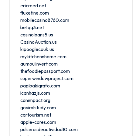
ericreed.net
fluxetine.com
mobilecasino8760.com
betqq3.net
casinoloans5.us
CasinoAuction.us
kipooglecouk.us
mykitchennhome.com
aumoulinvert.com
thefoodiepassport.com
superwindowproject.com
papibakigrafo.com
icanhazjs.com
canimpact.org
goviralstudy.com
cartourism.net
apple-cores.com
pulserasdeactividad10.com