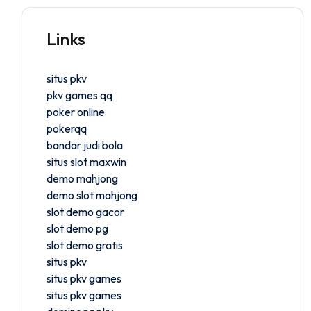
Links
situs pkv
pkv games qq
poker online
pokerqq
bandar judi bola
situs slot maxwin
demo mahjong
demo slot mahjong
slot demo gacor
slot demo pg
slot demo gratis
situs pkv
situs pkv games
situs pkv games