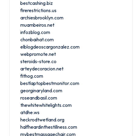
bestcashing.biz
firerestrictions.us
archiesbrooklyn.com
muambeiros.net
infozblog.com
chonbaihat.com
elblogdeoscargonzalez.com
webpromote.net
steroids-store.co
arteydecoracion.net
fithog.com
bestlaptopbestmonitor.com
georginaryland.com
roseandbasil.com
thewhitewhitelights.com
atdhe.ws
heckrodtwetland.org
halfheardinthestillness.com
mybestmassagechair.com