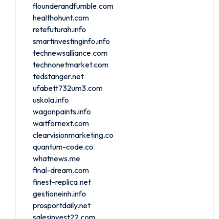
flounderandfumble.com
healthohunt.com
retefuturah.info
smartinvestinginfo.info
technewsalliance.com
technonetmarket.com
tedstanger.net
ufabett732um3.com
uskola.info
wagonpaints.info
waitfornext.com
clearvisionmarketing.co
quantum-code.co
whatnews.me
final-dream.com
finest-replica.net
gestioneinh.info
prosportdaily.net
salesinvest22.com