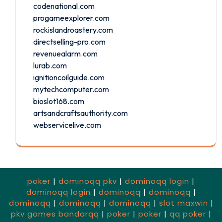
codenational.com
progameexplorer.com
rockislandroastery.com
directselling-pro.com
revenuealarm.com
lurab.com
ignitioncoilguide.com
mytechcomputer.com
bioslot168.com
artsandcraftsauthority.com
webservicelive.com
poker
|
dominoqq pkv
|
dominoqq login
|
dominoqq login
|
dominoqq
|
dominoqq
|
dominoqq
|
dominoqq
|
dominoqq
|
slot maxwin
|
pkv games bandarqq
|
poker
|
poker
|
qq poker
|