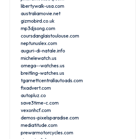
libertywalk-usa.com
australiamovie.net
gizmobird.co.uk
mp3djsong.com
coursdanglaistoulouse.com
neptunuslex.com
auguri-di-natale.info
michelewatch.us
omega--watches.us
breitling-watches.us
tgarnettcentrallautoads.com
fixadvert.com
autopluz.co
save3time-c.com
vexonhcf.com
demos-pixelsparadise.com
mediatitude.com
prewarmotorcycles.com