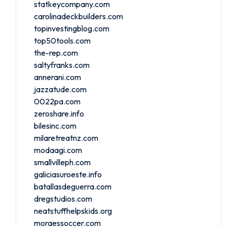
statkeycompany.com
carolinadeckbuilders.com
topinvestingblog.com
top50tools.com
the-rep.com
saltyfranks.com
annerani.com
jazzatude.com
0022pa.com
zeroshare.info
bilesinc.com
milaretreatnz.com
modaagi.com
smallvilleph.com
galiciasuroeste.info
batallasdeguerra.com
dregstudios.com
neatstuffhelpskids.org
moraessoccer.com