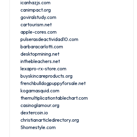
icanhazjs.com
canimpact.org
goviralstudy.com
cartourism.net
apple-cores.com
pulserasdeactividad10.com
barbaracarlotti.com
desktopmining.net
inthebleachers.net
lexapro-rx-store.com
buyskincareproducts.org
frenchbulldogpuppyforsale.net
kogamasquid.com
themultiplicationtablechart.com
casinoglamour.org
dextercoin.io
christianarticledirectory.org
5homestyle.com