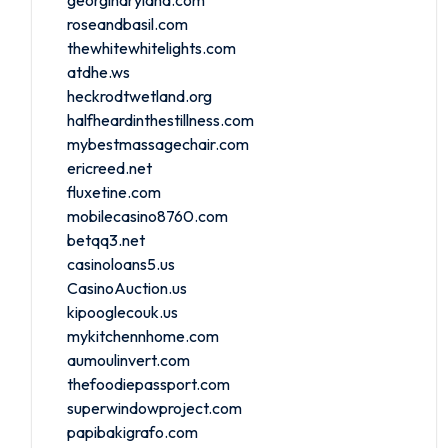
roseandbasil.com
thewhitewhitelights.com
atdhe.ws
heckrodtwetland.org
halfheardinthestillness.com
mybestmassagechair.com
ericreed.net
fluxetine.com
mobilecasino8760.com
betqq3.net
casinoloans5.us
CasinoAuction.us
kipooglecouk.us
mykitchennhome.com
aumoulinvert.com
thefoodiepassport.com
superwindowproject.com
papibakigrafo.com