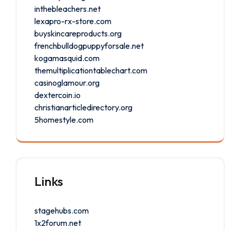
inthebleachers.net
lexapro-rx-store.com
buyskincareproducts.org
frenchbulldogpuppyforsale.net
kogamasquid.com
themultiplicationtablechart.com
casinoglamour.org
dextercoin.io
christianarticledirectory.org
5homestyle.com
Links
stagehubs.com
1x2forum.net