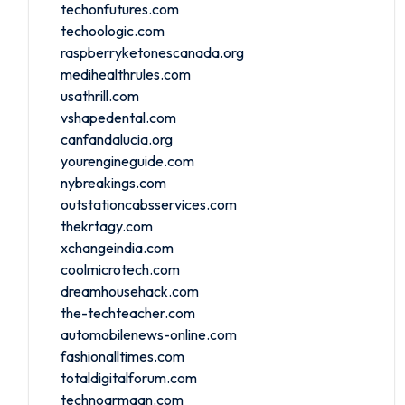
techonfutures.com
techoologic.com
raspberryketonescanada.org
medihealthrules.com
usathrill.com
vshapedental.com
canfandalucia.org
yourengineguide.com
nybreakings.com
outstationcabsservices.com
thekrtagy.com
xchangeindia.com
coolmicrotech.com
dreamhousehack.com
the-techteacher.com
automobilenews-online.com
fashionalltimes.com
totaldigitalforum.com
technoarmaan.com