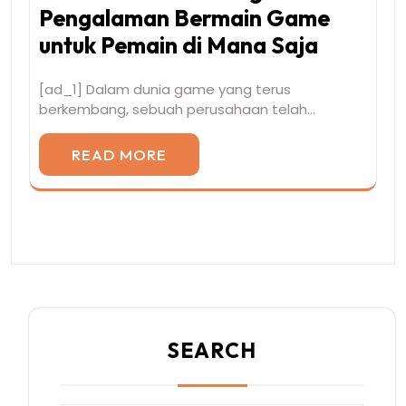
Pengalaman Bermain Game
untuk Pemain di Mana Saja
[ad_1] Dalam dunia game yang terus
berkembang, sebuah perusahaan telah…
READ MORE
SEARCH