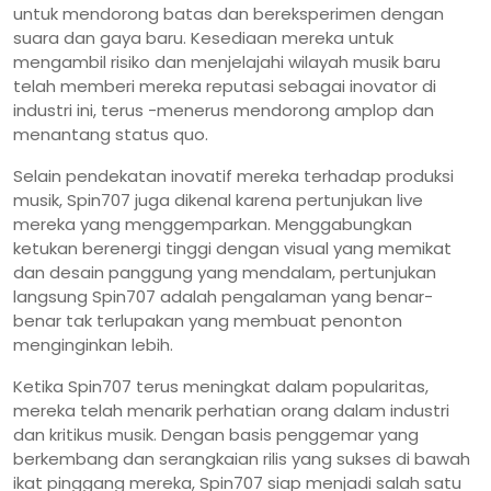
untuk mendorong batas dan bereksperimen dengan
suara dan gaya baru. Kesediaan mereka untuk
mengambil risiko dan menjelajahi wilayah musik baru
telah memberi mereka reputasi sebagai inovator di
industri ini, terus -menerus mendorong amplop dan
menantang status quo.
Selain pendekatan inovatif mereka terhadap produksi
musik, Spin707 juga dikenal karena pertunjukan live
mereka yang menggemparkan. Menggabungkan
ketukan berenergi tinggi dengan visual yang memikat
dan desain panggung yang mendalam, pertunjukan
langsung Spin707 adalah pengalaman yang benar-
benar tak terlupakan yang membuat penonton
menginginkan lebih.
Ketika Spin707 terus meningkat dalam popularitas,
mereka telah menarik perhatian orang dalam industri
dan kritikus musik. Dengan basis penggemar yang
berkembang dan serangkaian rilis yang sukses di bawah
ikat pinggang mereka, Spin707 siap menjadi salah satu