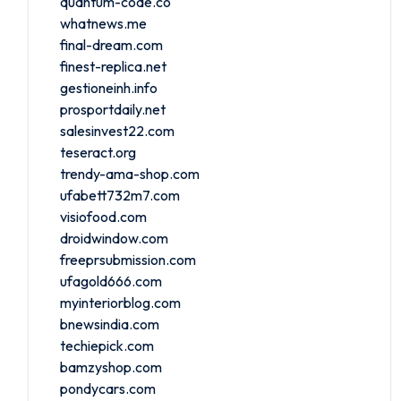
quantum-code.co
whatnews.me
final-dream.com
finest-replica.net
gestioneinh.info
prosportdaily.net
salesinvest22.com
teseract.org
trendy-ama-shop.com
ufabett732m7.com
visiofood.com
droidwindow.com
freeprsubmission.com
ufagold666.com
myinteriorblog.com
bnewsindia.com
techiepick.com
bamzyshop.com
pondycars.com