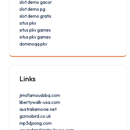
slot demo gacor
slot demo pg
slot demo gratis
situs pkv
situs pkv games
situs pkv games
dominoqq pkv
Links
jimsfamousbbq.com
libertywalk-usa.com
australiamovie.net
gizmobird.co.uk
mp3djsong.com
coursdanglaistoulouse.com