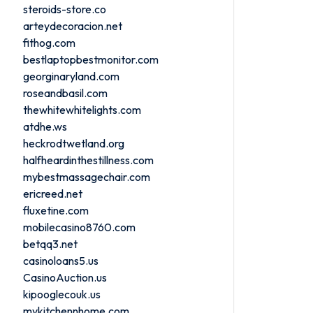
steroids-store.co
arteydecoracion.net
fithog.com
bestlaptopbestmonitor.com
georginaryland.com
roseandbasil.com
thewhitewhitelights.com
atdhe.ws
heckrodtwetland.org
halfheardinthestillness.com
mybestmassagechair.com
ericreed.net
fluxetine.com
mobilecasino8760.com
betqq3.net
casinoloans5.us
CasinoAuction.us
kipooglecouk.us
mykitchennhome.com