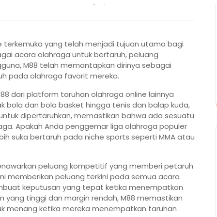
0 Comments
1 category
e terkemuka yang telah menjadi tujuan utama bagi
ai acara olahraga untuk bertaruh, peluang
gguna, M88 telah memantapkan dirinya sebagai
uh pada olahraga favorit mereka.
 dari platform taruhan olahraga online lainnya
ak bola dan bola basket hingga tenis dan balap kuda,
untuk dipertaruhkan, memastikan bahwa ada sesuatu
raga. Apakah Anda penggemar liga olahraga populer
lebih suka bertaruh pada niche sports seperti MMA atau
menawarkan peluang kompetitif yang memberi petaruh
ni memberikan peluang terkini pada semua acara
mbuat keputusan yang tepat ketika menempatkan
n yang tinggi dan margin rendah, M88 memastikan
ntuk menang ketika mereka menempatkan taruhan