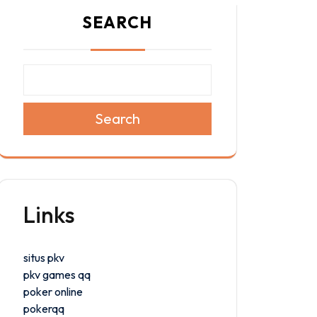
SEARCH
Search
Links
situs pkv
pkv games qq
poker online
pokerqq