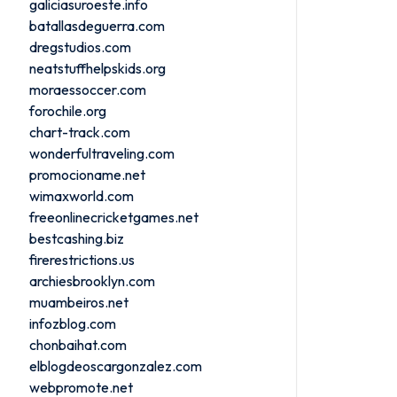
galiciasuroeste.info
batallasdeguerra.com
dregstudios.com
neatstuffhelpskids.org
moraessoccer.com
forochile.org
chart-track.com
wonderfultraveling.com
promocioname.net
wimaxworld.com
freeonlinecricketgames.net
bestcashing.biz
firerestrictions.us
archiesbrooklyn.com
muambeiros.net
infozblog.com
chonbaihat.com
elblogdeoscargonzalez.com
webpromote.net