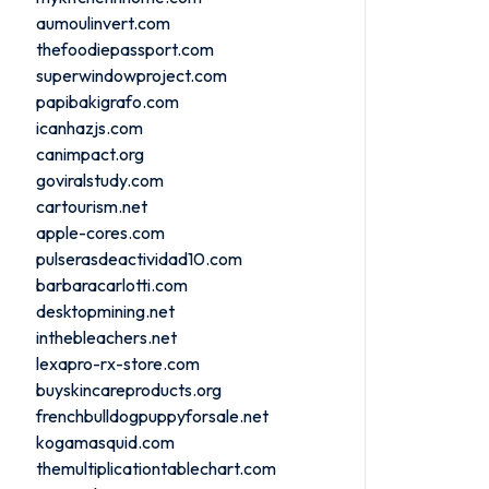
aumoulinvert.com
thefoodiepassport.com
superwindowproject.com
papibakigrafo.com
icanhazjs.com
canimpact.org
goviralstudy.com
cartourism.net
apple-cores.com
pulserasdeactividad10.com
barbaracarlotti.com
desktopmining.net
inthebleachers.net
lexapro-rx-store.com
buyskincareproducts.org
frenchbulldogpuppyforsale.net
kogamasquid.com
themultiplicationtablechart.com