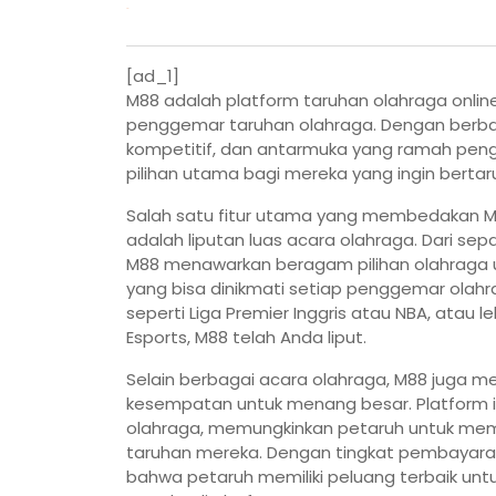
7 June, 2025
admin@atenderme.info
[ad_1]
M88 adalah platform taruhan olahraga onlin
penggemar taruhan olahraga. Dengan berbag
kompetitif, dan antarmuka yang ramah pen
pilihan utama bagi mereka yang ingin bertar
Salah satu fitur utama yang membedakan M88
adalah liputan luas acara olahraga. Dari sep
M88 menawarkan beragam pilihan olahraga 
yang bisa dinikmati setiap penggemar olah
seperti Liga Premier Inggris atau NBA, atau 
Esports, M88 telah Anda liput.
Selain berbagai acara olahraga, M88 juga 
kesempatan untuk menang besar. Platform i
olahraga, memungkinkan petaruh untuk me
taruhan mereka. Dengan tingkat pembayara
bahwa petaruh memiliki peluang terbaik u