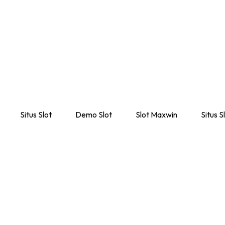
M88: Tujuan Akhir Bagi
Penggemar Taruhan
Situs Slot
Demo Slot
Slot Maxwin
Situs S
Olahraga