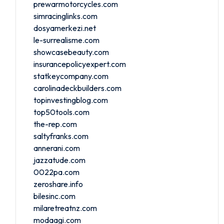
prewarmotorcycles.com
simracinglinks.com
dosyamerkezi.net
le-surrealisme.com
showcasebeauty.com
insurancepolicyexpert.com
statkeycompany.com
carolinadeckbuilders.com
topinvestingblog.com
top50tools.com
the-rep.com
saltyfranks.com
annerani.com
jazzatude.com
0022pa.com
zeroshare.info
bilesinc.com
milaretreatnz.com
modaagi.com