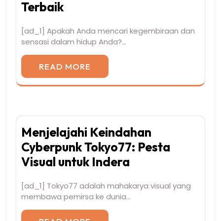
Terbaik
[ad_1] Apakah Anda mencari kegembiraan dan
sensasi dalam hidup Anda?…
READ MORE
Menjelajahi Keindahan
Cyberpunk Tokyo77: Pesta
Visual untuk Indera
[ad_1] Tokyo77 adalah mahakarya visual yang
membawa pemirsa ke dunia…