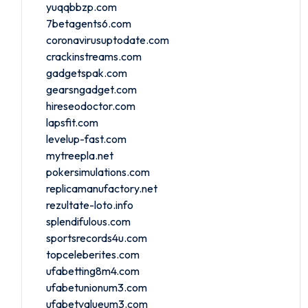
yuqqbbzp.com
7betagents6.com
coronavirusuptodate.com
crackinstreams.com
gadgetspak.com
gearsngadget.com
hireseodoctor.com
lapsfit.com
levelup-fast.com
mytreepla.net
pokersimulations.com
replicamanufactory.net
rezultate-loto.info
splendifulous.com
sportsrecords4u.com
topceleberites.com
ufabetting8m4.com
ufabetunionum3.com
ufabetvalueum3.com