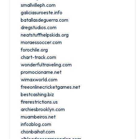
smallvilleph.com
galiciasuroeste.info
batallasdeguerra.com
dregstudios.com
neatstuffhelpskids.org
moraessoccer.com
forochile.org
chart-track.com
wonderfultraveling.com
promocioname.net
wimaxworld.com
freeonlinecricketgames.net
bestcashing.biz
firerestrictions.us
archiesbrooklyn.com
muambeiros.net
infozblog.com
chonbaihat.com
elblogdeoscargonzalez.com