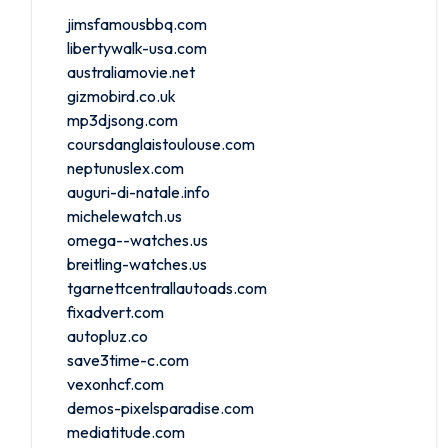
jimsfamousbbq.com
libertywalk-usa.com
australiamovie.net
gizmobird.co.uk
mp3djsong.com
coursdanglaistoulouse.com
neptunuslex.com
auguri-di-natale.info
michelewatch.us
omega--watches.us
breitling-watches.us
tgarnettcentrallautoads.com
fixadvert.com
autopluz.co
save3time-c.com
vexonhcf.com
demos-pixelsparadise.com
mediatitude.com