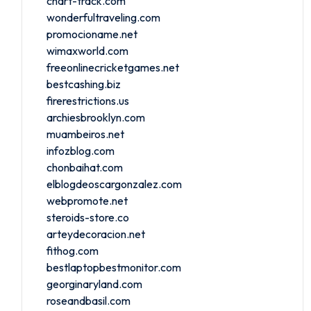
chart-track.com
wonderfultraveling.com
promocioname.net
wimaxworld.com
freeonlinecricketgames.net
bestcashing.biz
firerestrictions.us
archiesbrooklyn.com
muambeiros.net
infozblog.com
chonbaihat.com
elblogdeoscargonzalez.com
webpromote.net
steroids-store.co
arteydecoracion.net
fithog.com
bestlaptopbestmonitor.com
georginaryland.com
roseandbasil.com