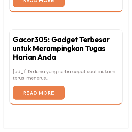
READ MORE
Gacor305: Gadget Terbesar
untuk Merampingkan Tugas
Harian Anda
[ad_1] Di dunia yang serba cepat saat ini, kami
terus-menerus…
READ MORE