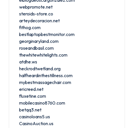
webpromote.net
steroids-store.co
arteydecoracion.net
fithog.com
bestlaptopbestmonitor.com
georginaryland.com
roseandbasil.com
thewhitewhitelights.com
atdhe.ws
heckrodtwetland.org
halfheardinthestillness.com
mybestmassagechair.com
ericreed.net
fluxetine.com
mobilecasino8760.com
betqq3.net
casinoloans5.us
CasinoAuction.us