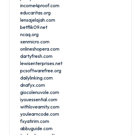
income4proof.com
educaritas.org
lensajelajah.com
betflik09.net
ncaq.org
xenmicro.com
onlineshopera.com
dartyfresh.com
lewisenterprises.net
pcsoftwarefree.org
dailylinking.com
dnafyx.com
giocolenuvole.com
iyouessential.com
withloveamity.com
youlearncode.com
fxyatirim.com
abbuguide.com