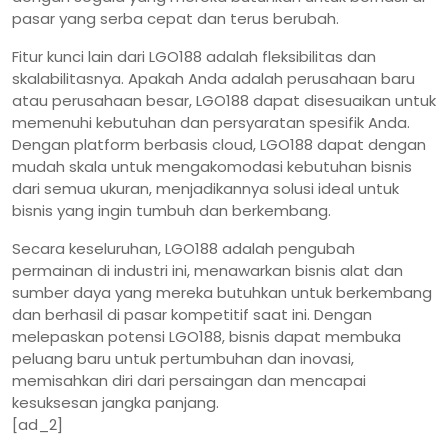
pasar yang serba cepat dan terus berubah.
Fitur kunci lain dari LGO188 adalah fleksibilitas dan
skalabilitasnya. Apakah Anda adalah perusahaan baru
atau perusahaan besar, LGO188 dapat disesuaikan untuk
memenuhi kebutuhan dan persyaratan spesifik Anda.
Dengan platform berbasis cloud, LGO188 dapat dengan
mudah skala untuk mengakomodasi kebutuhan bisnis
dari semua ukuran, menjadikannya solusi ideal untuk
bisnis yang ingin tumbuh dan berkembang.
Secara keseluruhan, LGO188 adalah pengubah
permainan di industri ini, menawarkan bisnis alat dan
sumber daya yang mereka butuhkan untuk berkembang
dan berhasil di pasar kompetitif saat ini. Dengan
melepaskan potensi LGO188, bisnis dapat membuka
peluang baru untuk pertumbuhan dan inovasi,
memisahkan diri dari persaingan dan mencapai
kesuksesan jangka panjang.
[ad_2]