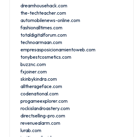
dreamhousehack.com
the-techteacher.com
automobilenews-online.com
fashionalltimes.com
totaldigitalforum.com
technoarmaan.com
empresasposicionamientoweb.com
tonybestcosmetics.com
buzznc.com
fxjoiner.com
skinbykindra.com
alltherageface.com
codenational.com
progameexplorer.com
rockislandroastery.com
directselling-pro.com
revenuealarm.com
lurab.com