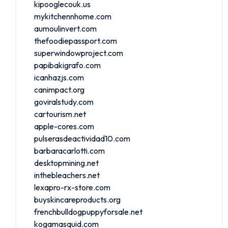
kipooglecouk.us
mykitchennhome.com
aumoulinvert.com
thefoodiepassport.com
superwindowproject.com
papibakigrafo.com
icanhazjs.com
canimpact.org
goviralstudy.com
cartourism.net
apple-cores.com
pulserasdeactividad10.com
barbaracarlotti.com
desktopmining.net
inthebleachers.net
lexapro-rx-store.com
buyskincareproducts.org
frenchbulldogpuppyforsale.net
kogamasquid.com