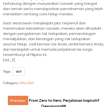
terhubung dengan masyarakat Lazawin yang hangat
dan ramah serta mendapatkan pemahaman yang lebih
mendalam tentang cara hidup mereka.
Saat wisatawan menjelajahi jalur terpencil dan
menemukan keindahan Lazawin, mereka akan dihadiahi
dengan pengalaman tak terlupakan, pemandangan
menakjubkan, dan kenangan yang tak terlupakan
seumur hidup. Jadi kemasi tas Anda, ambil kamera Anda,
dan bersiaplah untuk memulai perjalanan ke surga
tersembunyi di Filipina ini.
[ad_2]
Tags:
slot
Category:
Situs Slot
Post
From Zero to Hero: Perjalanan Inspiratif
Previous:
navigation
Dewasurga88