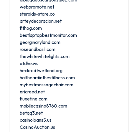
webpromote.net
steroids-store.co
arteydecoracion.net
fithog.com
bestlaptopbestmonitor.com
georginaryland.com
roseandbasil.com
thewhitewhitelights.com
atdhe.ws
heckrodtwetland.org
halfheardinthestillness.com
mybestmassagechair.com
ericreed.net
fluxetine.com
mobilecasino8760.com
betqq3.net
casinoloans5.us
CasinoAuction.us