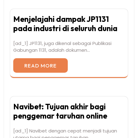
Menjelajahi dampak JP1131
pada industri di seluruh dunia
[ad_1] JP1131, juga dikenal sebagai Publikasi
Gabungan 1131, adalah dokumen…
READ MORE
Navibet: Tujuan akhir bagi
penggemar taruhan online
[ad_1] Navibet dengan cepat menjadi tujuan
utama bagi penggemar taruhan…