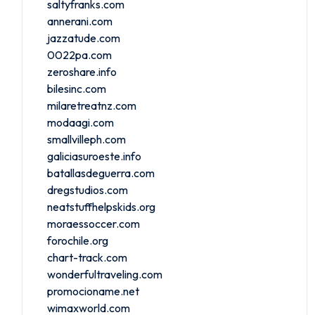
saltyfranks.com
annerani.com
jazzatude.com
0022pa.com
zeroshare.info
bilesinc.com
milaretreatnz.com
modaagi.com
smallvilleph.com
galiciasuroeste.info
batallasdeguerra.com
dregstudios.com
neatstuffhelpskids.org
moraessoccer.com
forochile.org
chart-track.com
wonderfultraveling.com
promocioname.net
wimaxworld.com