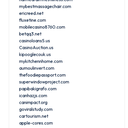
mybestmassagechair.com
ericreed.net
fluxetine.com
mobilecasino8760.com
betqq3.net
casinoloans5.us
CasinoAuction.us
kipooglecouk.us
mykitchennhome.com
aumoulinvert.com
thefoodiepassport.com
superwindowproject.com
papibakigrafo.com
icanhazjs.com
canimpact.org
goviralstudy.com
cartourism.net
apple-cores.com