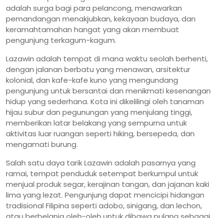
adalah surga bagi para pelancong, menawarkan
pemandangan menakjubkan, kekayaan budaya, dan
keramahtamahan hangat yang akan membuat
pengunjung terkagum-kagum.
Lazawin adalah tempat di mana waktu seolah berhenti,
dengan jalanan berbatu yang menawan, arsitektur
kolonial, dan kafe-kafe kuno yang mengundang
pengunjung untuk bersantai dan menikmati kesenangan
hidup yang sederhana. Kota ini dikelilingi oleh tanaman
hijau subur dan pegunungan yang menjulang tinggi,
memberikan latar belakang yang sempurna untuk
aktivitas luar ruangan seperti hiking, bersepeda, dan
mengamati burung.
Salah satu daya tarik Lazawin adalah pasarnya yang
ramai, tempat penduduk setempat berkumpul untuk
menjual produk segar, kerajinan tangan, dan jajanan kaki
lima yang lezat. Pengunjung dapat mencicipi hidangan
tradisional Filipina seperti adobo, sinigang, dan lechon,
atau berbelanja oleh-oleh untuk dibawa pulang sebagai