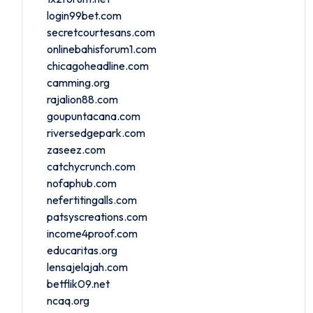
login99bet.com
secretcourtesans.com
onlinebahisforum1.com
chicagoheadline.com
camming.org
rajalion88.com
goupuntacana.com
riversedgepark.com
zaseez.com
catchycrunch.com
nofaphub.com
nefertitingalls.com
patsyscreations.com
income4proof.com
educaritas.org
lensajelajah.com
betflik09.net
ncaq.org