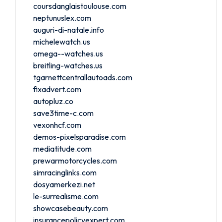
coursdanglaistoulouse.com
neptunuslex.com
auguri-di-natale.info
michelewatch.us
omega--watches.us
breitling-watches.us
tgarnettcentrallautoads.com
fixadvert.com
autopluz.co
save3time-c.com
vexonhcf.com
demos-pixelsparadise.com
mediatitude.com
prewarmotorcycles.com
simracinglinks.com
dosyamerkezi.net
le-surrealisme.com
showcasebeauty.com
insurancepolicyexpert.com