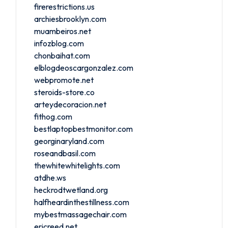
firerestrictions.us
archiesbrooklyn.com
muambeiros.net
infozblog.com
chonbaihat.com
elblogdeoscargonzalez.com
webpromote.net
steroids-store.co
arteydecoracion.net
fithog.com
bestlaptopbestmonitor.com
georginaryland.com
roseandbasil.com
thewhitewhitelights.com
atdhe.ws
heckrodtwetland.org
halfheardinthestillness.com
mybestmassagechair.com
ericreed.net