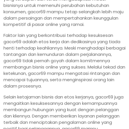
bisnisnya untuk memenuhi perubahan kebutuhan
konsumen, gacor69 mampu tetap selangkah lebih maju
dalam persaingan dan mempertahankan keunggulan
kompetitif di pasar online yang ramai.
Faktor lain yang berkontribusi terhadap kesuksesan
gacor69 adalah etos kerja dan dedikasinya yang tiada
henti terhadap keahliannya. Meski menghadapi berbagai
tantangan dan kemunduran dalam perjalanannya,
gacor69 tidak pernah goyah dalam komitmennya
membangun bisnis online yang sukses. Melalui tekad dan
ketekunan, gacor69 mampu mengatasi rintangan dan
mencapai tujuannya, serta menginspirasi orang lain
dalam prosesnya.
Selain ketajaman bisnis dan etos kerjanya, gacor69 juga
mengaitkan kesuksesannya dengan kemampuannya
membangun hubungan yang kuat dengan pelanggan
dan kliennya. Dengan memberikan layanan pelanggan
terbaik dan menciptakan pengalaman online yang
positif bagi pelanggannya, gacor69 mampu