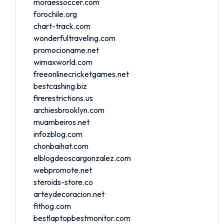
moraessoccer.com
forochile.org
chart-track.com
wonderfultraveling.com
promocioname.net
wimaxworld.com
freeonlinecricketgames.net
bestcashing.biz
firerestrictions.us
archiesbrooklyn.com
muambeiros.net
infozblog.com
chonbaihat.com
elblogdeoscargonzalez.com
webpromote.net
steroids-store.co
arteydecoracion.net
fithog.com
bestlaptopbestmonitor.com