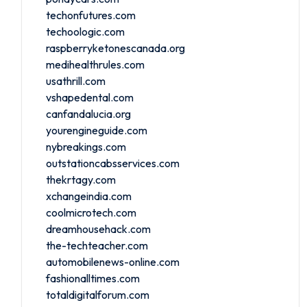
techonfutures.com
techoologic.com
raspberryketonescanada.org
medihealthrules.com
usathrill.com
vshapedental.com
canfandalucia.org
yourengineguide.com
nybreakings.com
outstationcabsservices.com
thekrtagy.com
xchangeindia.com
coolmicrotech.com
dreamhousehack.com
the-techteacher.com
automobilenews-online.com
fashionalltimes.com
totaldigitalforum.com