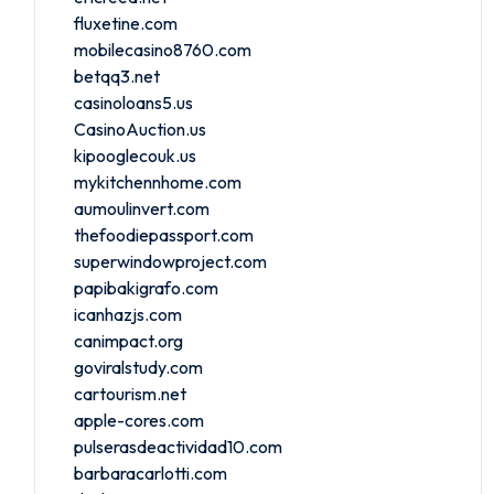
fluxetine.com
mobilecasino8760.com
betqq3.net
casinoloans5.us
CasinoAuction.us
kipooglecouk.us
mykitchennhome.com
aumoulinvert.com
thefoodiepassport.com
superwindowproject.com
papibakigrafo.com
icanhazjs.com
canimpact.org
goviralstudy.com
cartourism.net
apple-cores.com
pulserasdeactividad10.com
barbaracarlotti.com