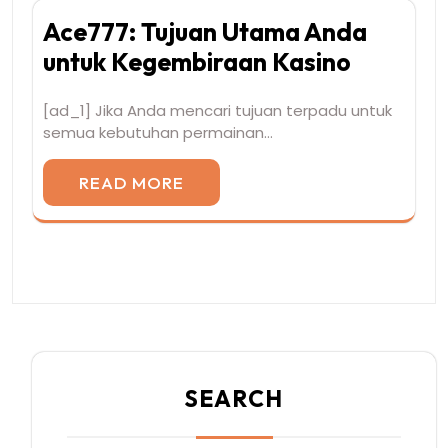
Ace777: Tujuan Utama Anda
untuk Kegembiraan Kasino
[ad_1] Jika Anda mencari tujuan terpadu untuk
semua kebutuhan permainan…
READ MORE
SEARCH