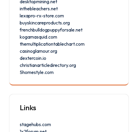
desktopmining.net
inthebleachers.net
lexapro-rx-store.com
buyskincareproducts.org
frenchbulldogpuppyforsale.net
kogamasquid.com
themultiplicationtablechart.com
casinoglamour.org
dextercoin.io
christianarticledirectory.org
5homestyle.com
Links
stagehubs.com
1x2forum.net