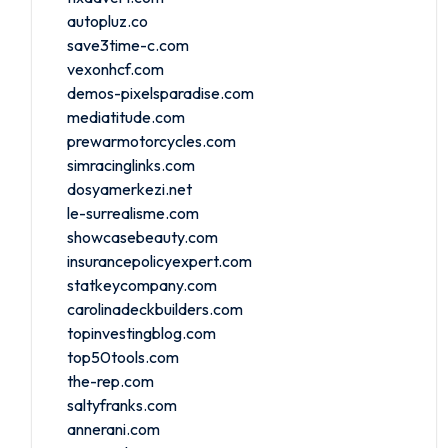
autopluz.co
save3time-c.com
vexonhcf.com
demos-pixelsparadise.com
mediatitude.com
prewarmotorcycles.com
simracinglinks.com
dosyamerkezi.net
le-surrealisme.com
showcasebeauty.com
insurancepolicyexpert.com
statkeycompany.com
carolinadeckbuilders.com
topinvestingblog.com
top50tools.com
the-rep.com
saltyfranks.com
annerani.com