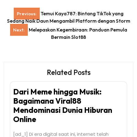
Post
Temui Kaya787: Bintang TikTok yang
Previous:
navigation
Sedang Naik Daun Mengambil Platform dengan Storm
Melepaskan Kegembiraan: Panduan Pemula
Next:
Bermain Slot88
Related Posts
Dari Meme hingga Musik:
Bagaimana Viral88
Mendominasi Dunia Hiburan
Online
[ad_1] Di era digital saat ini, internet telah