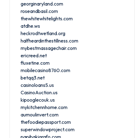
georginaryland.com
roseandbasil.com
thewhitewhitelights.com
atdhe.ws
heckrodtwetland.org
halfheardinthestillness.com
mybestmassagechair.com
ericreed.net
fluxetine.com
mobilecasino8760.com
betqq3.net
casinoloans5.us
CasinoAuction.us
kipooglecouk.us
mykitchennhome.com
aumoulinvert.com
thefoodiepassport.com
superwindowproject.com
papibakigrafo.com