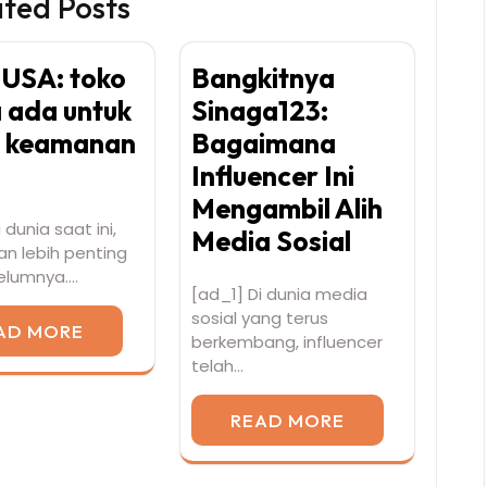
ated Posts
USA: toko
Bangkitnya
 ada untuk
Sinaga123:
i keamanan
Bagaimana
Influencer Ini
Mengambil Alih
 dunia saat ini,
Media Sosial
n lebih penting
belumnya.…
[ad_1] Di dunia media
sosial yang terus
AD MORE
berkembang, influencer
telah…
READ MORE