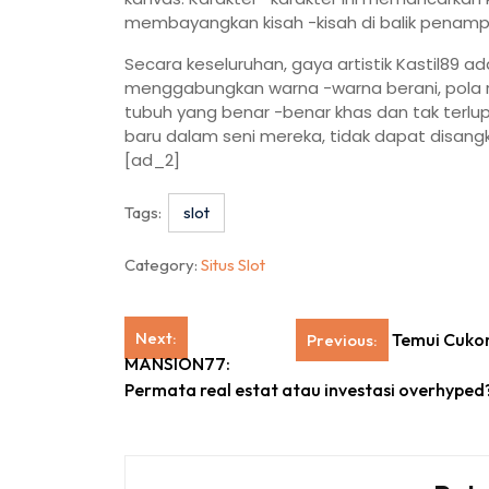
membayangkan kisah -kisah di balik penampi
Secara keseluruhan, gaya artistik Kastil89 ad
menggabungkan warna -warna berani, pola r
tubuh yang benar -benar khas dan tak terl
baru dalam seni mereka, tidak dapat disangka
[ad_2]
Tags:
slot
Category:
Situs Slot
Post
Next:
Temui Cukon
Previous:
MANSION77:
navigation
Permata real estat atau investasi overhyped