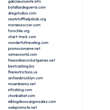
galiciasuroeste.info
batallasdeguerra.com
dregstudios.com
neatstuffhelpskids.org
moraessoccer.com
forochile.org
chart-track.com
wonderfultraveling.com
promocioname.net
wimaxworld.com
freeonlinecricketgames.net
bestcashing.biz
firerestrictions.us
archiesbrooklyn.com
muambeiros.net
infozblog.com
chonbaihat.com
elblogdeoscargonzalez.com
webpromote.net