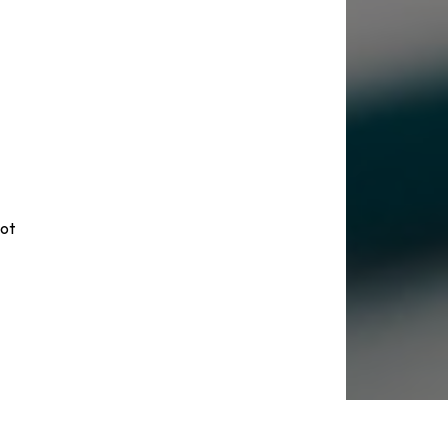
s
lot
k