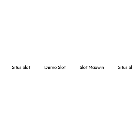
Mengungkap Kreativita
Kastil89: Pandangan Ke
Situs Slot
Demo Slot
Slot Maxwin
Situs S
Dalam Gaya Artistik Uni
Mereka