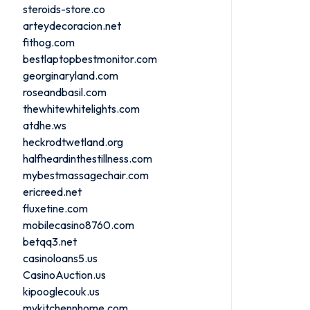
steroids-store.co
arteydecoracion.net
fithog.com
bestlaptopbestmonitor.com
georginaryland.com
roseandbasil.com
thewhitewhitelights.com
atdhe.ws
heckrodtwetland.org
halfheardinthestillness.com
mybestmassagechair.com
ericreed.net
fluxetine.com
mobilecasino8760.com
betqq3.net
casinoloans5.us
CasinoAuction.us
kipooglecouk.us
mykitchennhome.com