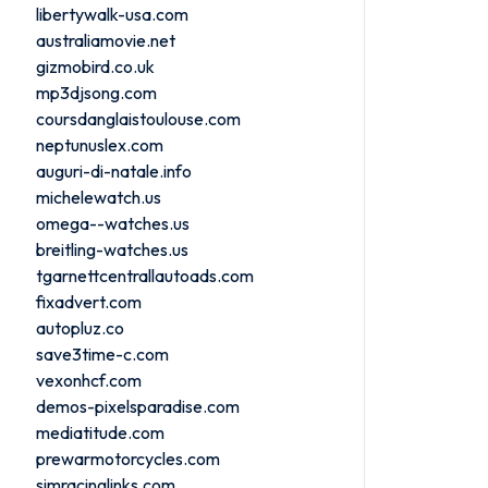
libertywalk-usa.com
australiamovie.net
gizmobird.co.uk
mp3djsong.com
coursdanglaistoulouse.com
neptunuslex.com
auguri-di-natale.info
michelewatch.us
omega--watches.us
breitling-watches.us
tgarnettcentrallautoads.com
fixadvert.com
autopluz.co
save3time-c.com
vexonhcf.com
demos-pixelsparadise.com
mediatitude.com
prewarmotorcycles.com
simracinglinks.com