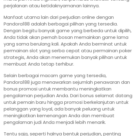
perjalanan atau ketidaknyamanan lainnya.
Manfaat utama lain dari perjudian online dengan
Pandora188 adalah berbagai pilihan yang tersedia.
Dengan begitu banyak game yang berbeda untuk dipilih,
Anda tidak akan pernah bosan memainkan game lama
yang sama berulang kali. Apakah Anda berminat untuk
permainan slot yang serba cepat atau permainan poker
strategis, Anda akan menemukan banyak pilihan untuk
membuat Anda tetap terhibur.
Selain berbagai macam game yang tersedia,
Pandora188 juga menawarkan sejumlah penawaran dan
bonus promosi untuk membantu meningkatkan
pengalaman perjudian Anda. Dari bonus selamat datang
untuk pemain baru hingga promosi berkelanjutan untuk
pelanggan yang loyal, ada banyak peluang untuk
meningkatkan kemenangan Anda dan membuat
pengalaman judi Anda menjadi lebih menarik.
Tentu saja, seperti halnya bentuk perjudian, penting