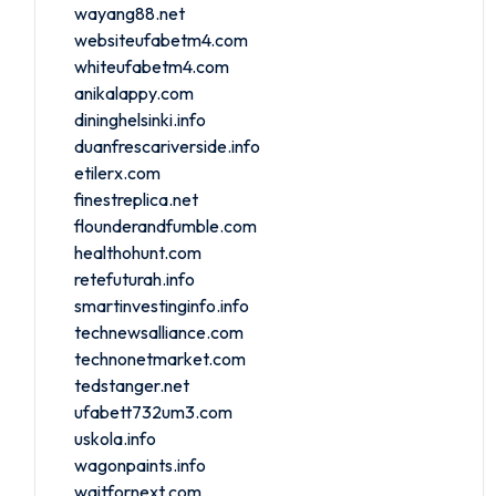
wayang88.net
websiteufabetm4.com
whiteufabetm4.com
anikalappy.com
dininghelsinki.info
duanfrescariverside.info
etilerx.com
finestreplica.net
flounderandfumble.com
healthohunt.com
retefuturah.info
smartinvestinginfo.info
technewsalliance.com
technonetmarket.com
tedstanger.net
ufabett732um3.com
uskola.info
wagonpaints.info
waitfornext.com