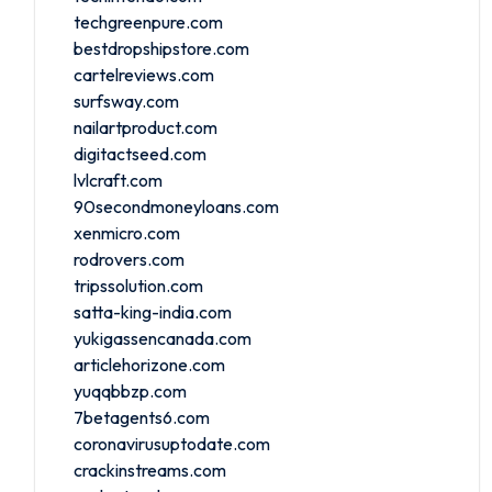
techgreenpure.com
bestdropshipstore.com
cartelreviews.com
surfsway.com
nailartproduct.com
digitactseed.com
lvlcraft.com
90secondmoneyloans.com
xenmicro.com
rodrovers.com
tripssolution.com
satta-king-india.com
yukigassencanada.com
articlehorizone.com
yuqqbbzp.com
7betagents6.com
coronavirusuptodate.com
crackinstreams.com