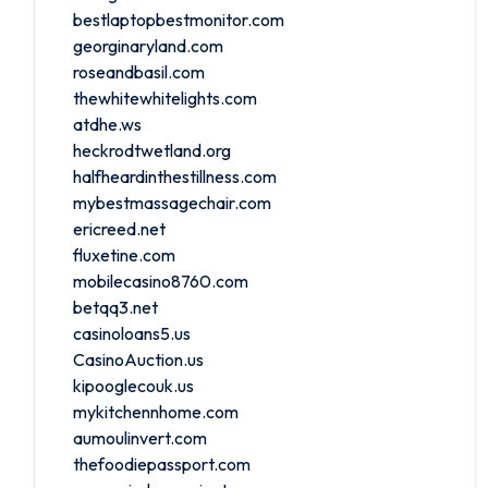
bestlaptopbestmonitor.com
georginaryland.com
roseandbasil.com
thewhitewhitelights.com
atdhe.ws
heckrodtwetland.org
halfheardinthestillness.com
mybestmassagechair.com
ericreed.net
fluxetine.com
mobilecasino8760.com
betqq3.net
casinoloans5.us
CasinoAuction.us
kipooglecouk.us
mykitchennhome.com
aumoulinvert.com
thefoodiepassport.com