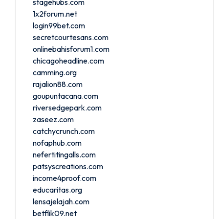
stagehubs.com
1x2forum.net
login99bet.com
secretcourtesans.com
onlinebahisforum1.com
chicagoheadline.com
camming.org
rajalion88.com
goupuntacana.com
riversedgepark.com
zaseez.com
catchycrunch.com
nofaphub.com
nefertitingalls.com
patsyscreations.com
income4proof.com
educaritas.org
lensajelajah.com
betflik09.net