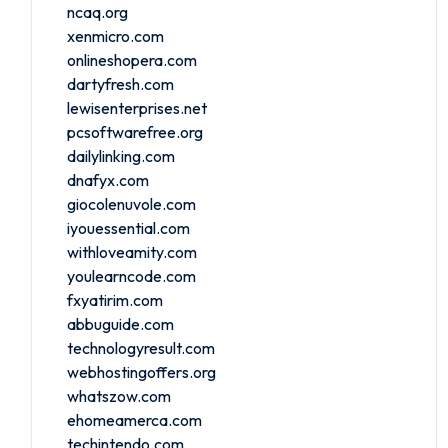
ncaq.org
xenmicro.com
onlineshopera.com
dartyfresh.com
lewisenterprises.net
pcsoftwarefree.org
dailylinking.com
dnafyx.com
giocolenuvole.com
iyouessential.com
withloveamity.com
youlearncode.com
fxyatirim.com
abbuguide.com
technologyresult.com
webhostingoffers.org
whatszow.com
ehomeamerca.com
techintendo.com