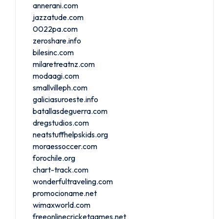
annerani.com
jazzatude.com
0022pa.com
zeroshare.info
bilesinc.com
milaretreatnz.com
modaagi.com
smallvilleph.com
galiciasuroeste.info
batallasdeguerra.com
dregstudios.com
neatstuffhelpskids.org
moraessoccer.com
forochile.org
chart-track.com
wonderfultraveling.com
promocioname.net
wimaxworld.com
freeonlinecricketgames.net