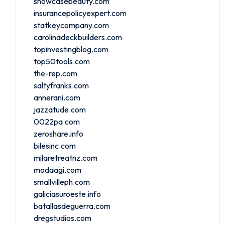
showcasebeauty.com
insurancepolicyexpert.com
statkeycompany.com
carolinadeckbuilders.com
topinvestingblog.com
top50tools.com
the-rep.com
saltyfranks.com
annerani.com
jazzatude.com
0022pa.com
zeroshare.info
bilesinc.com
milaretreatnz.com
modaagi.com
smallvilleph.com
galiciasuroeste.info
batallasdeguerra.com
dregstudios.com