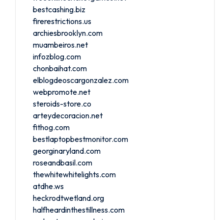
bestcashing.biz
firerestrictions.us
archiesbrooklyn.com
muambeiros.net
infozblog.com
chonbaihat.com
elblogdeoscargonzalez.com
webpromote.net
steroids-store.co
arteydecoracion.net
fithog.com
bestlaptopbestmonitor.com
georginaryland.com
roseandbasil.com
thewhitewhitelights.com
atdhe.ws
heckrodtwetland.org
halfheardinthestillness.com