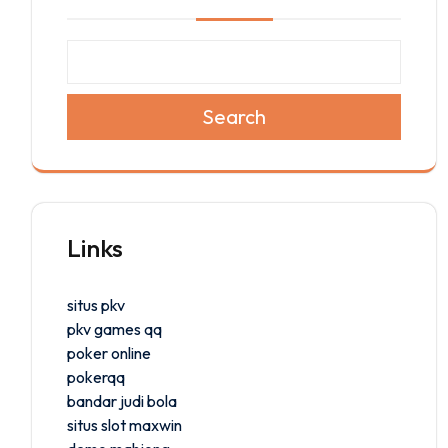
Search
Links
situs pkv
pkv games qq
poker online
pokerqq
bandar judi bola
situs slot maxwin