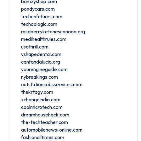
bamzyshop.com
pondycars.com
techonfutures.com
techoologic.com
raspberryketonescanada.org
medihealthrules.com
usathrill.com
vshapedental.com
canfandalucia.org
yourengineguide.com
nybreakings.com
outstationcabsservices.com
thekrtagy.com
xchangeindia.com
coolmicrotech.com
dreamhousehack.com
the-techteacher.com
automobilenews-online.com
fashionalltimes.com