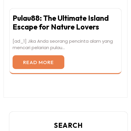
Pulau88: The Ultimate Island
Escape for Nature Lovers
[ad_1] Jika Anda seorang pencinta alam yang
mencari pelarian pulau…
READ MORE
SEARCH