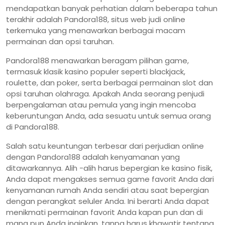
mendapatkan banyak perhatian dalam beberapa tahun
terakhir adalah Pandora188, situs web judi online
terkemuka yang menawarkan berbagai macam
permainan dan opsi taruhan.
Pandora188 menawarkan beragam pilihan game,
termasuk klasik kasino populer seperti blackjack,
roulette, dan poker, serta berbagai permainan slot dan
opsi taruhan olahraga. Apakah Anda seorang penjudi
berpengalaman atau pemula yang ingin mencoba
keberuntungan Anda, ada sesuatu untuk semua orang
di Pandora188.
Salah satu keuntungan terbesar dari perjudian online
dengan Pandora188 adalah kenyamanan yang
ditawarkannya. Alih -alih harus bepergian ke kasino fisik,
Anda dapat mengakses semua game favorit Anda dari
kenyamanan rumah Anda sendiri atau saat bepergian
dengan perangkat seluler Anda. Ini berarti Anda dapat
menikmati permainan favorit Anda kapan pun dan di
mana pun Anda inginkan, tanpa harus khawatir tentang