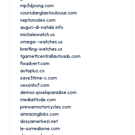
mp3djsong.com
coursdanglaistoulouse.com
neptunuslex.com
auguri-di-natale.info
michelewatch.us
omega--watches.us
breitling-watches.us
tgarnettcentrallautoads.com
fixadvert.com
autopluz.co
save3time-c.com
vexonhcf.com
demos-pixelsparadise.com
mediatitude.com
prewarmotorcycles.com
simracinglinks.com
dosyamerkezi.net
le-surrealisme.com