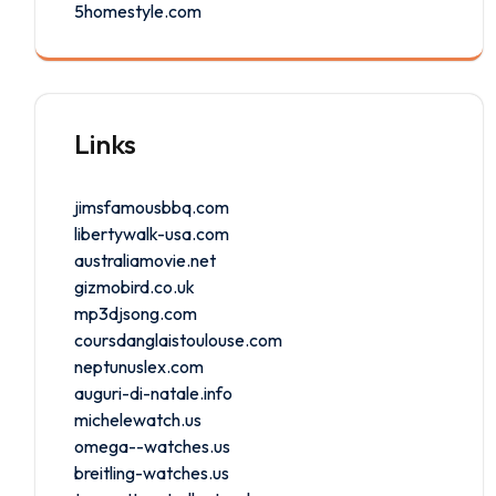
5homestyle.com
Links
jimsfamousbbq.com
libertywalk-usa.com
australiamovie.net
gizmobird.co.uk
mp3djsong.com
coursdanglaistoulouse.com
neptunuslex.com
auguri-di-natale.info
michelewatch.us
omega--watches.us
breitling-watches.us