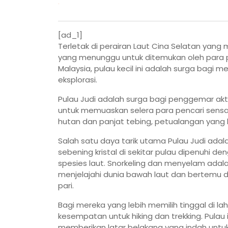
24 December, 2024
admin@atenderme.
[ad_1]
Terletak di perairan Laut Cina Selatan yang 
yang menunggu untuk ditemukan oleh para pe
Malaysia, pulau kecil ini adalah surga ba
eksplorasi.
Pulau Judi adalah surga bagi penggemar akt
untuk memuaskan selera para pencari sensasi
hutan dan panjat tebing, petualangan yang bi
Salah satu daya tarik utama Pulau Judi adala
sebening kristal di sekitar pulau dipenuhi
spesies laut. Snorkeling dan menyelam adal
menjelajahi dunia bawah laut dan bertemu de
pari.
Bagi mereka yang lebih memilih tinggal di l
kesempatan untuk hiking dan trekking. Pulau i
memberikan latar belakang yang indah untuk