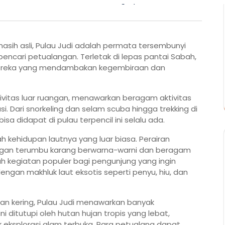
info
0 Comments
1 category
masih asli, Pulau Judi adalah permata tersembunyi
ncari petualangan. Terletak di lepas pantai Sabah,
gi mereka yang mendambakan kegembiraan dan
ivitas luar ruangan, menawarkan beragam aktivitas
. Dari snorkeling dan selam scuba hingga trekking di
sa didapat di pulau terpencil ini selalu ada.
h kehidupan lautnya yang luar biasa. Perairan
 dengan terumbu karang berwarna-warni dan beragam
ah kegiatan populer bagi pengunjung yang ingin
ngan makhluk laut eksotis seperti penyu, hiu, dan
ahan kering, Pulau Judi menawarkan banyak
ni ditutupi oleh hutan hujan tropis yang lebat,
 eksplorasi alam terbuka. Para petualang dapat