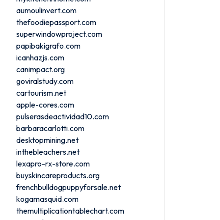
aumoulinvert.com
thefoodiepassport.com
superwindowproject.com
papibakigrafo.com
icanhazjs.com
canimpact.org
goviralstudy.com
cartourism.net
apple-cores.com
pulserasdeactividad10.com
barbaracarlotti.com
desktopmining.net
inthebleachers.net
lexapro-rx-store.com
buyskincareproducts.org
frenchbulldogpuppyforsale.net
kogamasquid.com
themultiplicationtablechart.com