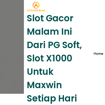
Skip
to
content
Slot Gacor
Malam Ini
Dari PG Soft,
Home
Slot X1000
Untuk
Maxwin
Setiap Hari