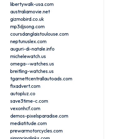
libertywalk-usa.com
australiamovie.net
gizmobird.co.uk
mp3djsong.com
coursdanglaistoulouse.com
neptunuslex.com
auguri-di-natale.info
michelewatch.us
omega--watches.us
breitling-watches.us
tgarnettcentrallautoads.com
fixadvert.com
autopluz.co
save3time-c.com
vexonhcf.com
demos-pixelsparadise.com
mediatitude.com
prewarmotorcycles.com
simracinglinks.com