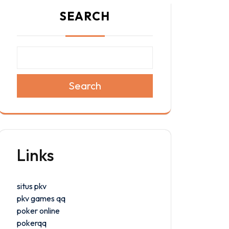
SEARCH
Search
Links
situs pkv
pkv games qq
poker online
pokerqq