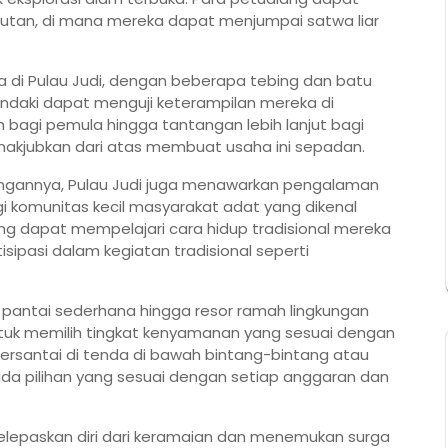
utan, di mana mereka dapat menjumpai satwa liar
nya di Pulau Judi, dengan beberapa tebing dan batu
ndaki dapat menguji keterampilan mereka di
 bagi pemula hingga tantangan lebih lanjut bagi
kjubkan dari atas membuat usaha ini sepadan.
langannya, Pulau Judi juga menawarkan pengalaman
gi komunitas kecil masyarakat adat yang dikenal
jung dapat mempelajari cara hidup tradisional mereka
ipasi dalam kegiatan tradisional seperti
k pantai sederhana hingga resor ramah lingkungan
uk memilih tingkat kenyamanan yang sesuai dengan
bersantai di tenda di bawah bintang-bintang atau
 ada pilihan yang sesuai dengan setiap anggaran dan
melepaskan diri dari keramaian dan menemukan surga