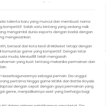
0 Comments
1 category
u ada talenta baru yang muncul dan membuat nama
ng kompetitif. Salah satu bintang yang sedang naik
yang mengambil dunia esports dengan badai dengan
ang mengesankan.
th, berasal dari kota kecil di Midwest tetapi dengan
i komunitas game yang kompetitif. Dengan latar
 usia muda, Mevius88 telah mengasah
haman yang kuat tentang mekanika permainan dan
ain.
ah keserbagunaannya sebagai pemain. Dia unggul
orang pertama hingga game MOBA dan Battle Royale.
eradaptasi dengan cepat dengan gaya permainan yang
agai genre, menjadikannya aset yang berharga bagi
ukti dalam rejimen pelatihannya yang ketat. Dia