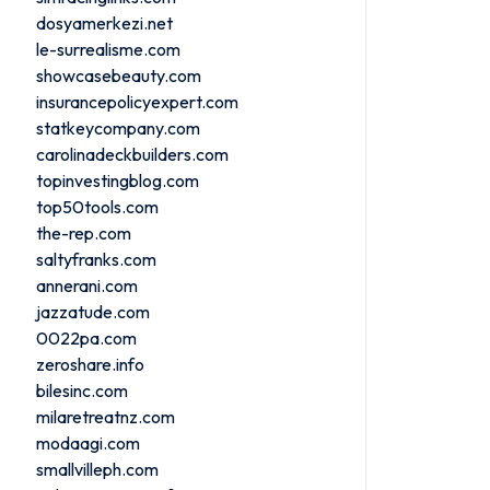
dosyamerkezi.net
le-surrealisme.com
showcasebeauty.com
insurancepolicyexpert.com
statkeycompany.com
carolinadeckbuilders.com
topinvestingblog.com
top50tools.com
the-rep.com
saltyfranks.com
annerani.com
jazzatude.com
0022pa.com
zeroshare.info
bilesinc.com
milaretreatnz.com
modaagi.com
smallvilleph.com