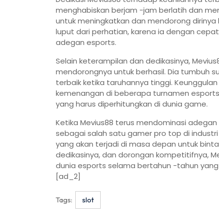
menghabiskan berjam -jam berlatih dan mem
untuk meningkatkan dan mendorong dirinya k
luput dari perhatian, karena ia dengan cep
adegan esports.
Selain keterampilan dan dedikasinya, Mevius
mendorongnya untuk berhasil. Dia tumbuh s
terbaik ketika taruhannya tinggi. Keunggu
kemenangan di beberapa turnamen esports 
yang harus diperhitungkan di dunia game.
Ketika Mevius88 terus mendominasi adegan 
sebagai salah satu gamer pro top di industr
yang akan terjadi di masa depan untuk binta
dedikasinya, dan dorongan kompetitifnya, 
dunia esports selama bertahun -tahun yang
[ad_2]
Tags:
slot