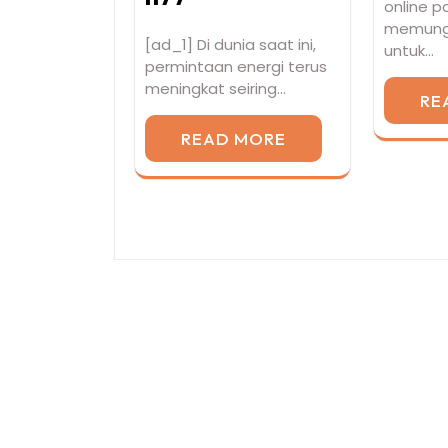
online p
memung
[ad_1] Di dunia saat ini,
untuk…
permintaan energi terus
meningkat seiring…
RE
READ MORE