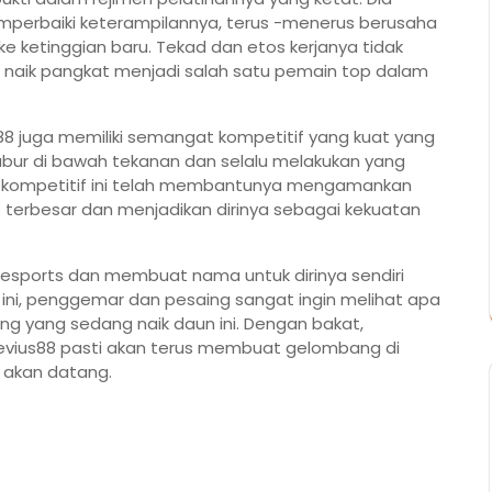
perbaiki keterampilannya, terus -menerus berusaha
e ketinggian baru. Tekad dan etos kerjanya tidak
at naik pangkat menjadi salah satu pemain top dalam
88 juga memiliki semangat kompetitif yang kuat yang
ubur di bawah tekanan dan selalu melakukan yang
lan kompetitif ini telah membantunya mengamankan
terbesar dan menjadikan dirinya sebagai kekuatan
esports dan membuat nama untuk dirinya sendiri
i ini, penggemar dan pesaing sangat ingin melihat apa
ng yang sedang naik daun ini. Dengan bakat,
Mevius88 pasti akan terus membuat gelombang di
 akan datang.