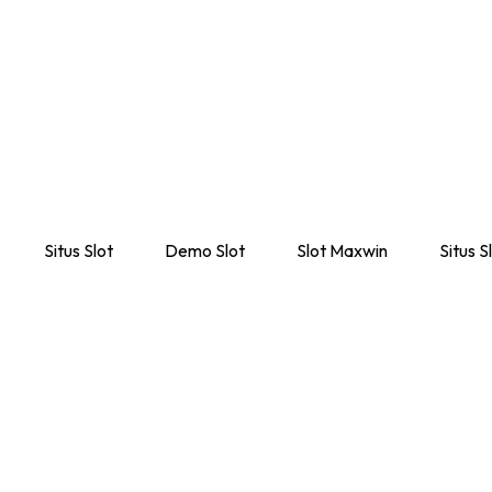
Mevius88: Gamer Pro
engambil Adegan Espor
Situs Slot
Demo Slot
Slot Maxwin
Situs S
Dengan Badai