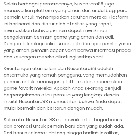
Selain berbagai permainannya, Nusantara88 juga
menawarkan platform yang aman dan andal bagi para
pemain untuk menempatkan taruhan mereka. Platform
ini berlisensi dan diatur oleh otoritas yang tepat,
memastikan bahwa pemain dapat menikmati
pengalaman bermain game yang aman dan adil.
Dengan teknologi enkripsi canggih dan opsi pembayaran
yang aman, pemain dapat yakin bahwa informasi pribadi
dan keuangan mereka dilindungi setiap saat.
Keuntungan utama lain dari Nusantara88 adalah
antarmuka yang ramah pengguna, yang memudahkan
pemain untuk menavigasi platform dan menemukan
game favorit mereka. Apakah Anda seorang penjudi
berpengalaman atau pemula yang lengkap, desain
intuitif Nusantara88 memastikan bahwa Anda dapat
mulai bermain dan bertaruh dengan mudah.
Selain itu, Nusantara88 menawarkan berbagai bonus
dan promosi untuk pemain baru dan yang sudah ada.
Dari bonus selamat datang hingga hadiah loyalitas,