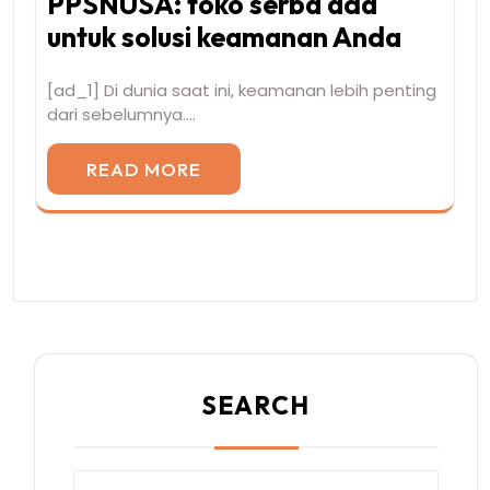
PPSNUSA: toko serba ada
untuk solusi keamanan Anda
[ad_1] Di dunia saat ini, keamanan lebih penting
dari sebelumnya.…
READ MORE
SEARCH