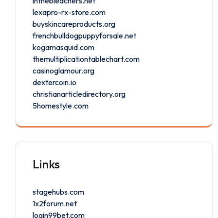
inthebleachers.net
lexapro-rx-store.com
buyskincareproducts.org
frenchbulldogpuppyforsale.net
kogamasquid.com
themultiplicationtablechart.com
casinoglamour.org
dextercoin.io
christianarticledirectory.org
5homestyle.com
Links
stagehubs.com
1x2forum.net
login99bet.com