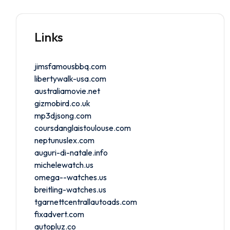
Links
jimsfamousbbq.com
libertywalk-usa.com
australiamovie.net
gizmobird.co.uk
mp3djsong.com
coursdanglaistoulouse.com
neptunuslex.com
auguri-di-natale.info
michelewatch.us
omega--watches.us
breitling-watches.us
tgarnettcentrallautoads.com
fixadvert.com
autopluz.co