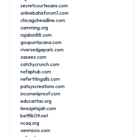
secretcourtesans.com
onlinebahisforum1.com
chicagoheadline.com
camming.org
rajalion88.com
goupuntacana.com
riversedgepark.com
zaseez.com
catchycrunch.com
nofaphub.com
nefertitingalls.com
patsyscreations.com
income4proof.com
educaritas.org
lensajelajah.com
betflik09.net
ncaq.org
xenmicro.com