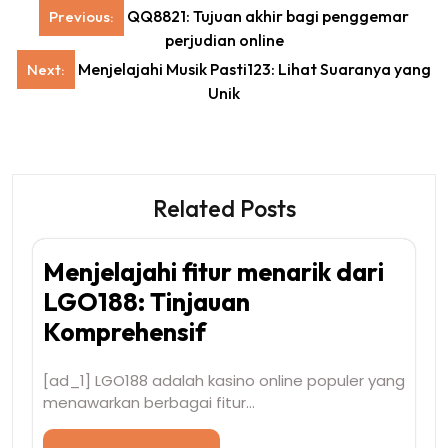
Post
QQ8821: Tujuan akhir bagi penggemar
Previous:
navigation
perjudian online
Menjelajahi Musik Pasti123: Lihat Suaranya yang
Next:
Unik
Related Posts
Menjelajahi fitur menarik dari
LGO188: Tinjauan
Komprehensif
[ad_1] LGO188 adalah kasino online populer yang
menawarkan berbagai fitur…