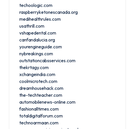
techoologic.com
raspberryketonescanada.org
medihealthrules.com
usathrill.com
vshapedental.com
canfandalucia.org
yourengineguide.com
nybreakings.com
outstationcabsservices.com
thekrtagy.com
xchangeindia.com
coolmicrotech.com
dreamhousehack.com
the-techteacher.com
automobilenews-online.com
fashionalltimes.com
totaldigitalforum.com
technoarmaan.com