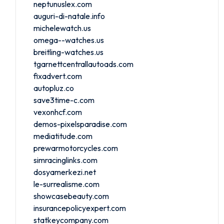
neptunuslex.com
auguri-di-natale.info
michelewatch.us
omega--watches.us
breitling-watches.us
tgarnettcentrallautoads.com
fixadvert.com
autopluz.co
save3time-c.com
vexonhcf.com
demos-pixelsparadise.com
mediatitude.com
prewarmotorcycles.com
simracinglinks.com
dosyamerkezi.net
le-surrealisme.com
showcasebeauty.com
insurancepolicyexpert.com
statkeycompany.com