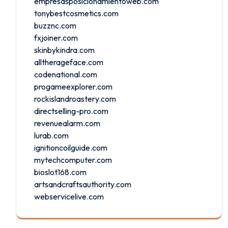
empresasposicionamientoweb.com
tonybestcosmetics.com
buzznc.com
fxjoiner.com
skinbykindra.com
alltherageface.com
codenational.com
progameexplorer.com
rockislandroastery.com
directselling-pro.com
revenuealarm.com
lurab.com
ignitioncoilguide.com
mytechcomputer.com
bioslot168.com
artsandcraftsauthority.com
webservicelive.com