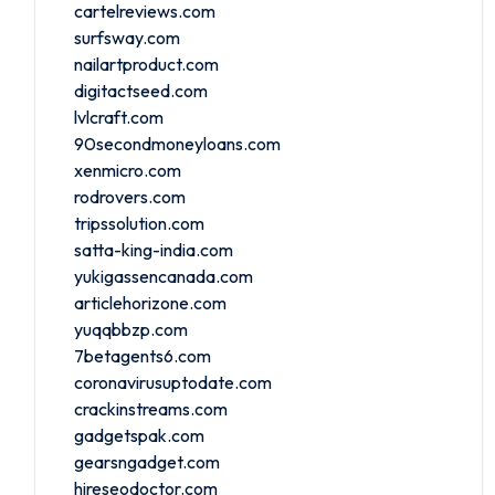
cartelreviews.com
surfsway.com
nailartproduct.com
digitactseed.com
lvlcraft.com
90secondmoneyloans.com
xenmicro.com
rodrovers.com
tripssolution.com
satta-king-india.com
yukigassencanada.com
articlehorizone.com
yuqqbbzp.com
7betagents6.com
coronavirusuptodate.com
crackinstreams.com
gadgetspak.com
gearsngadget.com
hireseodoctor.com