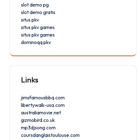
slot demo pg
slot demo gratis
situs pkv
situs pkv games
situs pkv games
dominoqq pkv
Links
jimsfamousbbq.com
libertywalk-usa.com
australiamovie.net
gizmobird.co.uk
mp3djsong.com
coursdanglaistoulouse.com