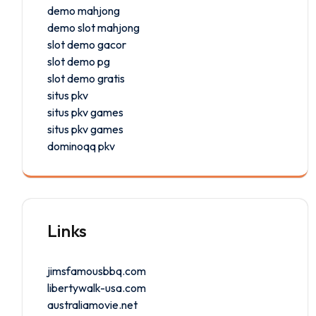
demo mahjong
demo slot mahjong
slot demo gacor
slot demo pg
slot demo gratis
situs pkv
situs pkv games
situs pkv games
dominoqq pkv
Links
jimsfamousbbq.com
libertywalk-usa.com
australiamovie.net