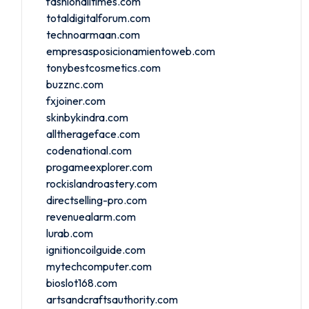
fashionalltimes.com
totaldigitalforum.com
technoarmaan.com
empresasposicionamientoweb.com
tonybestcosmetics.com
buzznc.com
fxjoiner.com
skinbykindra.com
alltherageface.com
codenational.com
progameexplorer.com
rockislandroastery.com
directselling-pro.com
revenuealarm.com
lurab.com
ignitioncoilguide.com
mytechcomputer.com
bioslot168.com
artsandcraftsauthority.com