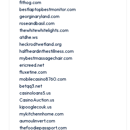
fithog.com
bestlaptopbestmonitor.com
georginaryland.com
roseandbasil.com
thewhitewhitelights.com
atdhe.ws
heckrodtwetland.org
halfheardinthestillness.com
mybestmassagechair.com
ericreed.net
fluxetine.com
mobilecasino8760.com
betqq3.net
casinoloans5.us
CasinoAuction.us
kipooglecouk.us
mykitchennhome.com
aumoulinvert.com
thefoodiepassport.com