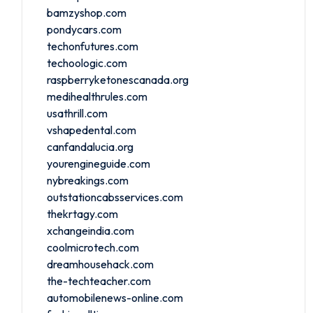
bamzyshop.com
pondycars.com
techonfutures.com
techoologic.com
raspberryketonescanada.org
medihealthrules.com
usathrill.com
vshapedental.com
canfandalucia.org
yourengineguide.com
nybreakings.com
outstationcabsservices.com
thekrtagy.com
xchangeindia.com
coolmicrotech.com
dreamhousehack.com
the-techteacher.com
automobilenews-online.com