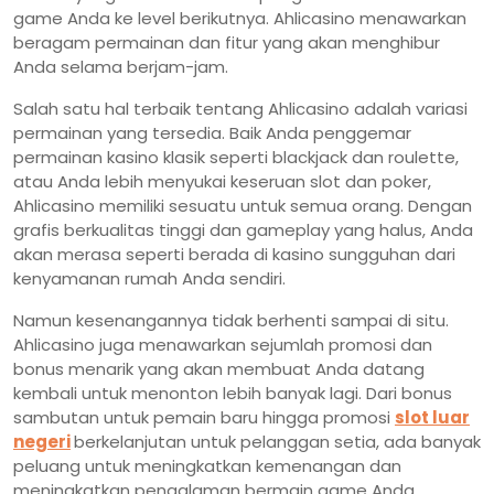
game Anda ke level berikutnya. Ahlicasino menawarkan
beragam permainan dan fitur yang akan menghibur
Anda selama berjam-jam.
Salah satu hal terbaik tentang Ahlicasino adalah variasi
permainan yang tersedia. Baik Anda penggemar
permainan kasino klasik seperti blackjack dan roulette,
atau Anda lebih menyukai keseruan slot dan poker,
Ahlicasino memiliki sesuatu untuk semua orang. Dengan
grafis berkualitas tinggi dan gameplay yang halus, Anda
akan merasa seperti berada di kasino sungguhan dari
kenyamanan rumah Anda sendiri.
Namun kesenangannya tidak berhenti sampai di situ.
Ahlicasino juga menawarkan sejumlah promosi dan
bonus menarik yang akan membuat Anda datang
kembali untuk menonton lebih banyak lagi. Dari bonus
sambutan untuk pemain baru hingga promosi
slot luar
negeri
berkelanjutan untuk pelanggan setia, ada banyak
peluang untuk meningkatkan kemenangan dan
meningkatkan pengalaman bermain game Anda.