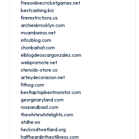
freeonlinecricketgames.net
bestcashing.biz
firerestrictions.us
archiesbrooklyn.com
muambeiros.net
infozblog.com
chonbaihat.com
elblogdeoscargonzalez.com
webpromote.net
steroids-store.co
arteydecoracion.net
fithog.com
bestlaptopbestmonitor.com
georginaryland.com
roseandbasil.com
thewhitewhitelights.com
atdhe.ws
heckrodtwetland.org
halfheardinthestillness.com