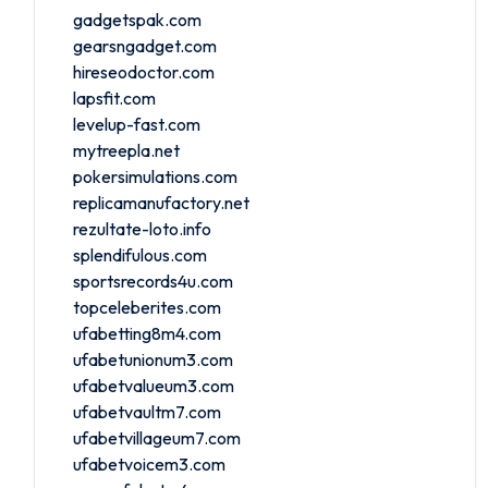
gadgetspak.com
gearsngadget.com
hireseodoctor.com
lapsfit.com
levelup-fast.com
mytreepla.net
pokersimulations.com
replicamanufactory.net
rezultate-loto.info
splendifulous.com
sportsrecords4u.com
topceleberites.com
ufabetting8m4.com
ufabetunionum3.com
ufabetvalueum3.com
ufabetvaultm7.com
ufabetvillageum7.com
ufabetvoicem3.com