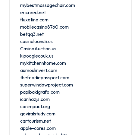
mybestmassagechair.com
ericreed.net
fluxetine.com
mobilecasino8760.com
betqq3.net
casinoloans5.us
CasinoAuction.us
kipooglecouk.us
mykitchennhome.com
aumoulinvert.com
thefoodiepassport.com
superwindowproject.com
papibakigrafo.com
icanhazjs.com
canimpact.org
goviralstudy.com
cartourism.net
apple-cores.com