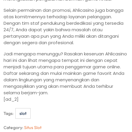
Selain permainan dan promosi, Ahlicasino juga bangga
atas komitmennya terhadap layanan pelanggan.
Dengan tim staf pendukung berdedikasi yang tersedia
24/7, Anda dapat yakin bahwa masalah atau
pertanyaan apa pun yang Anda miliki akan ditangani
dengan segera dan profesional.
Jadi mengapa menunggu? Rasakan keseruan Ahlicasino
hari ini dan lihat mengapa tempat ini dengan cepat
menjadi tujuan utama para penggemar game online.
Daftar sekarang dan mulai mainkan game favorit Anda
dalam lingkungan yang menyenangkan dan
mengasyikkan yang akan membuat Anda terhibur
selama berjam-jam.
[ad_2]
Tags:
slot
Category:
Situs Slot