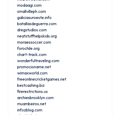
modaagi.com
smallvilleph.com
galiciasuroeste.info
batallasdeguerra.com
dregstudios.com
neatstuffhelpskids.org
moraessoccer.com
forochile.org
chart-track.com
wonderfultraveling.com
promocioname.net
wimaxworld.com
freeonlinecricketgames.net
bestcashing.biz
firerestrictions.us
archiesbrooklyn.com
muambeiros.net
infozblog.com