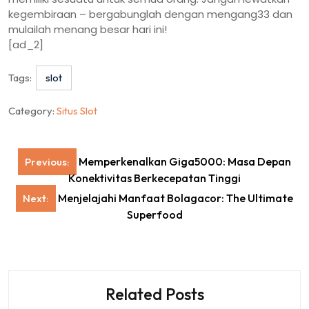
kegembiraan – bergabunglah dengan mengang33 dan
mulailah menang besar hari ini!
[ad_2]
Tags:
slot
Category:
Situs Slot
Post
Memperkenalkan Giga5000: Masa Depan
Previous:
navigation
Konektivitas Berkecepatan Tinggi
Menjelajahi Manfaat Bolagacor: The Ultimate
Next:
Superfood
Related Posts