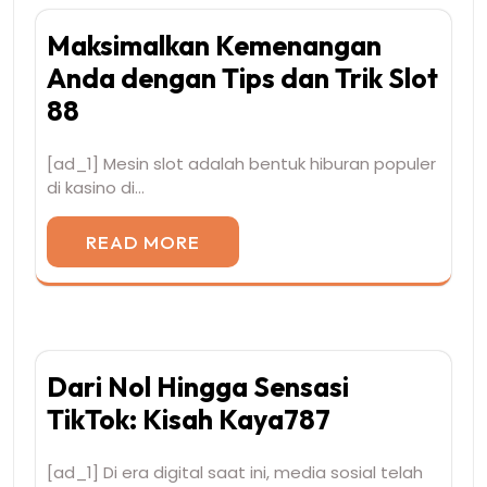
Maksimalkan Kemenangan
Anda dengan Tips dan Trik Slot
88
[ad_1] Mesin slot adalah bentuk hiburan populer
di kasino di…
READ MORE
Dari Nol Hingga Sensasi
TikTok: Kisah Kaya787
[ad_1] Di era digital saat ini, media sosial telah