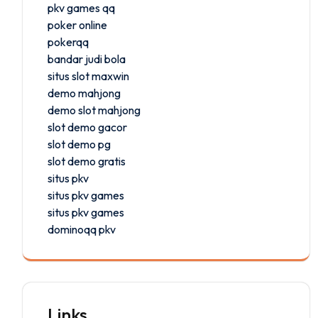
pkv games qq
poker online
pokerqq
bandar judi bola
situs slot maxwin
demo mahjong
demo slot mahjong
slot demo gacor
slot demo pg
slot demo gratis
situs pkv
situs pkv games
situs pkv games
dominoqq pkv
Links