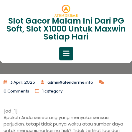
Skip
to
content
Slot Gacor Malam Ini Dari PG
Soft, Slot X1000 Untuk Maxwin
Rasakan Sensasi Perjudian
Setiap Hari
Online Dengan Mengang33!
Open
Button
3 April, 2025
admin@atenderme.info
0 Comments
1 category
[ad_1]
Apakah Anda seseorang yang menyukai sensasi
perjudian, tetapi tidak punya waktu atau sumber daya
untuk mengunjungi kasino fisik? Tidak terlihat lagi dari