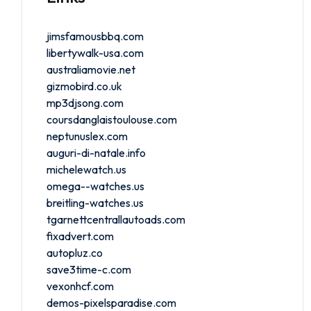
jimsfamousbbq.com
libertywalk-usa.com
australiamovie.net
gizmobird.co.uk
mp3djsong.com
coursdanglaistoulouse.com
neptunuslex.com
auguri-di-natale.info
michelewatch.us
omega--watches.us
breitling-watches.us
tgarnettcentrallautoads.com
fixadvert.com
autopluz.co
save3time-c.com
vexonhcf.com
demos-pixelsparadise.com