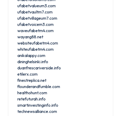
ufabetvalueum3.com
ufabetvaultm7.com
ufabetvillageum7.com
ufabetvoicem3.com
waveufabetm4.com
wayang88.net
websiteufabetm4.com
whiteufabetm4.com
anikalappy.com
dininghelsinki.info
duanfrescariverside.info
etilerx.com
finestreplica.net
flounderandfumble.com
healthohunt.com
retefuturah.info
smartinvestinginfo.info
technewsalliance.com