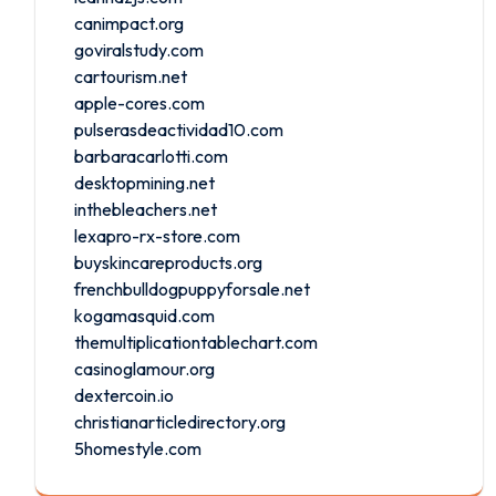
canimpact.org
goviralstudy.com
cartourism.net
apple-cores.com
pulserasdeactividad10.com
barbaracarlotti.com
desktopmining.net
inthebleachers.net
lexapro-rx-store.com
buyskincareproducts.org
frenchbulldogpuppyforsale.net
kogamasquid.com
themultiplicationtablechart.com
casinoglamour.org
dextercoin.io
christianarticledirectory.org
5homestyle.com