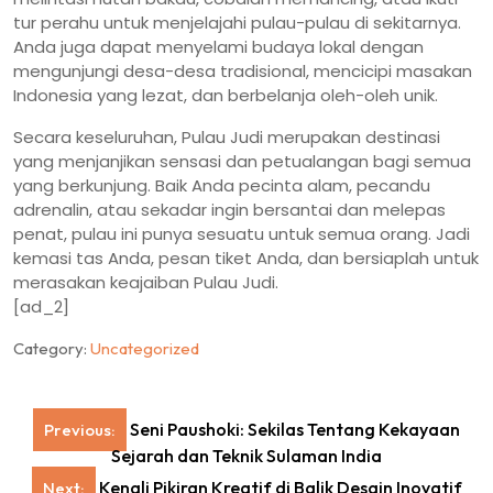
tur perahu untuk menjelajahi pulau-pulau di sekitarnya.
Anda juga dapat menyelami budaya lokal dengan
mengunjungi desa-desa tradisional, mencicipi masakan
Indonesia yang lezat, dan berbelanja oleh-oleh unik.
Secara keseluruhan, Pulau Judi merupakan destinasi
yang menjanjikan sensasi dan petualangan bagi semua
yang berkunjung. Baik Anda pecinta alam, pecandu
adrenalin, atau sekadar ingin bersantai dan melepas
penat, pulau ini punya sesuatu untuk semua orang. Jadi
kemasi tas Anda, pesan tiket Anda, dan bersiaplah untuk
merasakan keajaiban Pulau Judi.
[ad_2]
Category:
Uncategorized
Post
Seni Paushoki: Sekilas Tentang Kekayaan
Previous:
navigation
Sejarah dan Teknik Sulaman India
Kenali Pikiran Kreatif di Balik Desain Inovatif
Next: