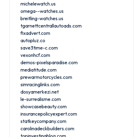
michelewatch.us
omega--watches.us
breitling-watches.us
tgarnettcentrallautoads.com
fixadvert.com
autopluz.co
save3time-c.com
vexonhcf.com
demos-pixelsparadise.com
mediatitude.com
prewarmotorcycles.com
simracinglinks.com
dosyamerkezi.net
le-surrealisme.com
showcasebeauty.com
insurancepolicyexpert.com
statkeycompany.com
carolinadeckbuilders.com
topinvestingblog.com