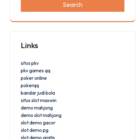
Search
Links
situs pkv
pkv games qq
poker online
pokerqq
bandar judi bola
situs slot maxwin
demo mahjong
demo slot mahjong
slot demo gacor
slot demo pg
slot demo gratis