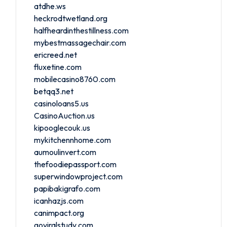
atdhe.ws
heckrodtwetland.org
halfheardinthestillness.com
mybestmassagechair.com
ericreed.net
fluxetine.com
mobilecasino8760.com
betqq3.net
casinoloans5.us
CasinoAuction.us
kipooglecouk.us
mykitchennhome.com
aumoulinvert.com
thefoodiepassport.com
superwindowproject.com
papibakigrafo.com
icanhazjs.com
canimpact.org
goviralstudy.com