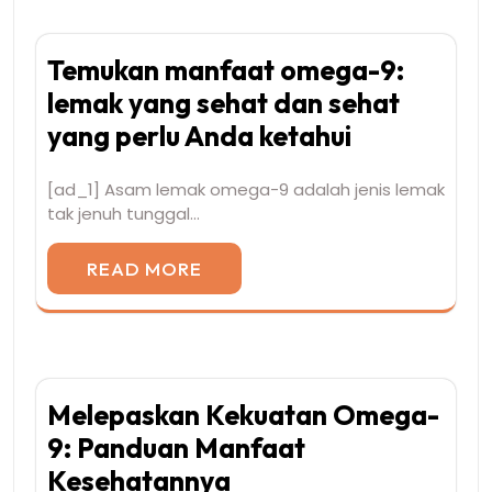
Temukan manfaat omega-9:
lemak yang sehat dan sehat
yang perlu Anda ketahui
[ad_1] Asam lemak omega-9 adalah jenis lemak
tak jenuh tunggal…
READ MORE
Melepaskan Kekuatan Omega-
9: Panduan Manfaat
Kesehatannya