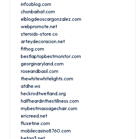
infozblog.com
chonbaihat.com
elblogdeoscargonzalez.com
webpromote.net
steroids-store.co
arteydecoracion.net
fithog.com
bestlaptopbestmonitor.com
georginaryland.com
roseandbasil.com
thewhitewhitelights.com
atdhe.ws
heckrodtwetland.org
halfheardinthestillness.com
mybestmassagechair.com
ericreed.net
fluxetine.com
mobilecasino8760.com
betqq3.net