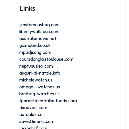
Links
jimsfamousbbq.com
libertywalk-usa.com
australiamovie.net
gizmobird.co.uk
mp3djsong.com
coursdanglaistoulouse.com
neptunuslex.com
auguri-di-natale.info
michelewatch.us
omega--watches.us
breitling-watches.us
tgarnettcentrallautoads.com
fixadvert.com
autopluz.co
save3time-c.com
vexonhcf.com