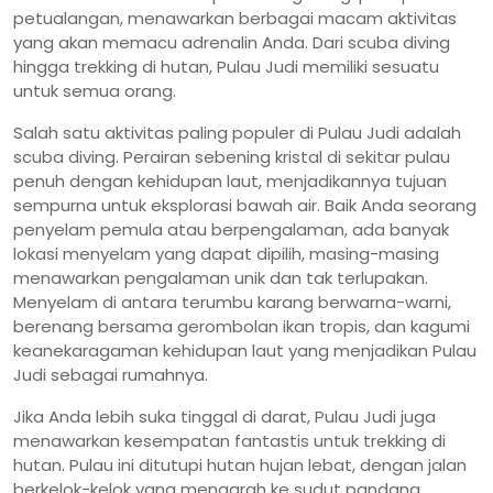
petualangan, menawarkan berbagai macam aktivitas
yang akan memacu adrenalin Anda. Dari scuba diving
hingga trekking di hutan, Pulau Judi memiliki sesuatu
untuk semua orang.
Salah satu aktivitas paling populer di Pulau Judi adalah
scuba diving. Perairan sebening kristal di sekitar pulau
penuh dengan kehidupan laut, menjadikannya tujuan
sempurna untuk eksplorasi bawah air. Baik Anda seorang
penyelam pemula atau berpengalaman, ada banyak
lokasi menyelam yang dapat dipilih, masing-masing
menawarkan pengalaman unik dan tak terlupakan.
Menyelam di antara terumbu karang berwarna-warni,
berenang bersama gerombolan ikan tropis, dan kagumi
keanekaragaman kehidupan laut yang menjadikan Pulau
Judi sebagai rumahnya.
Jika Anda lebih suka tinggal di darat, Pulau Judi juga
menawarkan kesempatan fantastis untuk trekking di
hutan. Pulau ini ditutupi hutan hujan lebat, dengan jalan
berkelok-kelok yang mengarah ke sudut pandang