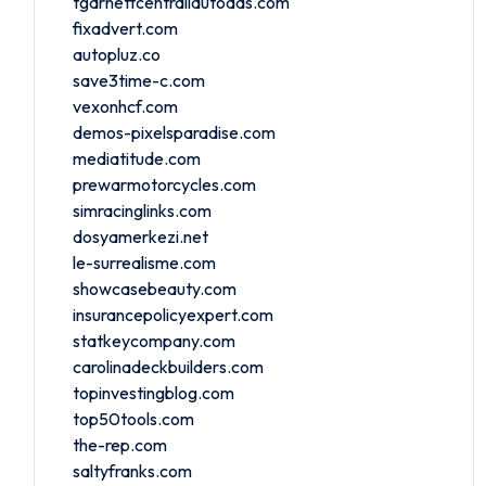
tgarnettcentrallautoads.com
fixadvert.com
autopluz.co
save3time-c.com
vexonhcf.com
demos-pixelsparadise.com
mediatitude.com
prewarmotorcycles.com
simracinglinks.com
dosyamerkezi.net
le-surrealisme.com
showcasebeauty.com
insurancepolicyexpert.com
statkeycompany.com
carolinadeckbuilders.com
topinvestingblog.com
top50tools.com
the-rep.com
saltyfranks.com