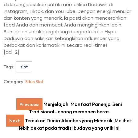
didukung, pastikan untuk memeriksa Daduwin di
Instagram, Tiktok, dan YouTube. Dengan energi menular
dan konten yang menarik, ia pasti akan mencerahkan
feed Anda dan membuat Anda menginginkan lebih.
Bersiaplah untuk bergabung dengan kereta Hype
Daduwin dan saksikan kebangkitan influencer yang
berbakat dan karismatik ini secara real-time!
[ad_2]
Tags:
slot
Category:
Situs Slot
Post
Menjelajahi Manfaat Panenjp: Seni
Previous:
navigation
Tradisional Jepang memanen beras
Temukan Dunia Akunbos yang Menarik: Melihat
Next:
lebih dekat pada tradisi budaya yang unik ini