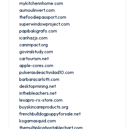
mykitchennhome.com
aumoulinvert.com
thefoodiepassport.com
superwindowproject.com
papibakigrafo.com
icanhazjs.com
canimpact.org
goviralstudy.com
cartourism.net
apple-cores.com
pulserasdeactividad10.com
barbaracarlotti.com
desktopmining.net
inthebleachers.net
lexapro-rx-store.com
buyskincareproducts.org
frenchbulldogpuppyforsale.net
kogamasquid.com
themultiplicationtablechart.com