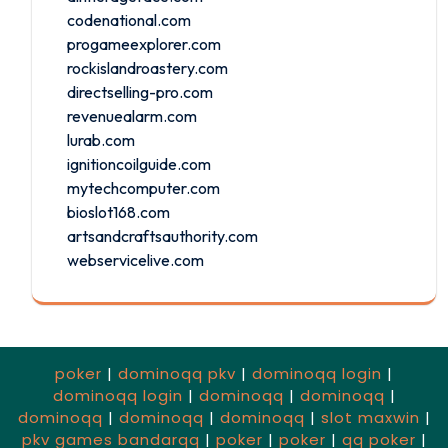
codenational.com
progameexplorer.com
rockislandroastery.com
directselling-pro.com
revenuealarm.com
lurab.com
ignitioncoilguide.com
mytechcomputer.com
bioslot168.com
artsandcraftsauthority.com
webservicelive.com
poker
|
dominoqq pkv
|
dominoqq login
|
dominoqq login
|
dominoqq
|
dominoqq
|
dominoqq
|
dominoqq
|
dominoqq
|
slot maxwin
|
pkv games bandarqq
|
poker
|
poker
|
qq poker
|