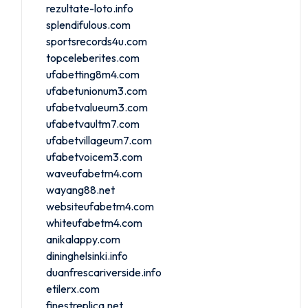
rezultate-loto.info
splendifulous.com
sportsrecords4u.com
topceleberites.com
ufabetting8m4.com
ufabetunionum3.com
ufabetvalueum3.com
ufabetvaultm7.com
ufabetvillageum7.com
ufabetvoicem3.com
waveufabetm4.com
wayang88.net
websiteufabetm4.com
whiteufabetm4.com
anikalappy.com
dininghelsinki.info
duanfrescariverside.info
etilerx.com
finestreplica.net