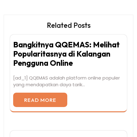
Related Posts
Bangkitnya QQEMAS: Melihat
Popularitasnya di Kalangan
Pengguna Online
[ad_1] QQEMAS adalah platform online populer
yang mendapatkan daya tarik…
READ MORE