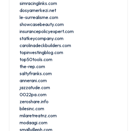
simracinglinks.com
dosyamerkezi.net
le-surrealisme.com
showcasebeauty.com
insurancepolicyexpert.com
statkeycompany.com
carolinadeckbuilders.com
topinvestingblog.com
top50tools.com
the-rep.com
saltyfranks.com
annerani.com
jazzatude.com
0022pa.com
zeroshare.info
bilesinc.com
milaretreatnz.com
modaagi.com
smallvilleph.com