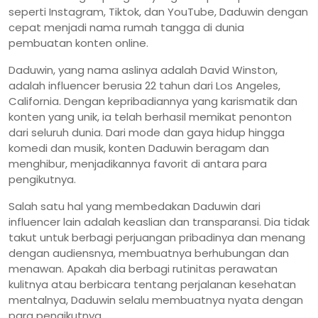
seperti Instagram, Tiktok, dan YouTube, Daduwin dengan
cepat menjadi nama rumah tangga di dunia
pembuatan konten online.
Daduwin, yang nama aslinya adalah David Winston,
adalah influencer berusia 22 tahun dari Los Angeles,
California. Dengan kepribadiannya yang karismatik dan
konten yang unik, ia telah berhasil memikat penonton
dari seluruh dunia. Dari mode dan gaya hidup hingga
komedi dan musik, konten Daduwin beragam dan
menghibur, menjadikannya favorit di antara para
pengikutnya.
Salah satu hal yang membedakan Daduwin dari
influencer lain adalah keaslian dan transparansi. Dia tidak
takut untuk berbagi perjuangan pribadinya dan menang
dengan audiensnya, membuatnya berhubungan dan
menawan. Apakah dia berbagi rutinitas perawatan
kulitnya atau berbicara tentang perjalanan kesehatan
mentalnya, Daduwin selalu membuatnya nyata dengan
para pengikutnya.