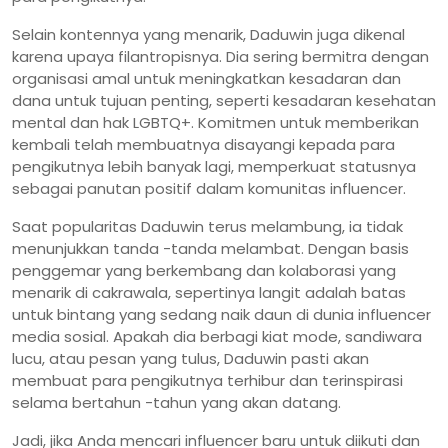
Selain kontennya yang menarik, Daduwin juga dikenal
karena upaya filantropisnya. Dia sering bermitra dengan
organisasi amal untuk meningkatkan kesadaran dan
dana untuk tujuan penting, seperti kesadaran kesehatan
mental dan hak LGBTQ+. Komitmen untuk memberikan
kembali telah membuatnya disayangi kepada para
pengikutnya lebih banyak lagi, memperkuat statusnya
sebagai panutan positif dalam komunitas influencer.
Saat popularitas Daduwin terus melambung, ia tidak
menunjukkan tanda -tanda melambat. Dengan basis
penggemar yang berkembang dan kolaborasi yang
menarik di cakrawala, sepertinya langit adalah batas
untuk bintang yang sedang naik daun di dunia influencer
media sosial. Apakah dia berbagi kiat mode, sandiwara
lucu, atau pesan yang tulus, Daduwin pasti akan
membuat para pengikutnya terhibur dan terinspirasi
selama bertahun -tahun yang akan datang.
Jadi, jika Anda mencari influencer baru untuk diikuti dan