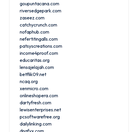
goupuntacana.com
riversedgepark.com
zaseez.com
catchycrunch.com
nofaphub.com
nefertitingalls.com
patsyscreations.com
income4proof.com
educaritas.org
lensajelajah.com
betflik09.net
ncaq.org
xenmicro.com
onlineshopera.com
dartyfresh.com
lewisenterprises.net
pcsoftwarefree.org
dailylinking.com
dnafyx.com