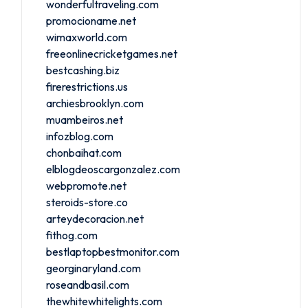
wonderfultraveling.com
promocioname.net
wimaxworld.com
freeonlinecricketgames.net
bestcashing.biz
firerestrictions.us
archiesbrooklyn.com
muambeiros.net
infozblog.com
chonbaihat.com
elblogdeoscargonzalez.com
webpromote.net
steroids-store.co
arteydecoracion.net
fithog.com
bestlaptopbestmonitor.com
georginaryland.com
roseandbasil.com
thewhitewhitelights.com