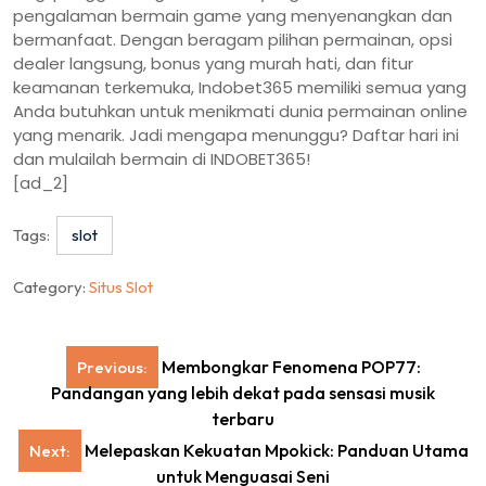
pengalaman bermain game yang menyenangkan dan
bermanfaat. Dengan beragam pilihan permainan, opsi
dealer langsung, bonus yang murah hati, dan fitur
keamanan terkemuka, Indobet365 memiliki semua yang
Anda butuhkan untuk menikmati dunia permainan online
yang menarik. Jadi mengapa menunggu? Daftar hari ini
dan mulailah bermain di INDOBET365!
[ad_2]
Tags:
slot
Category:
Situs Slot
Post
Membongkar Fenomena POP77:
Previous:
navigation
Pandangan yang lebih dekat pada sensasi musik
terbaru
Melepaskan Kekuatan Mpokick: Panduan Utama
Next:
untuk Menguasai Seni