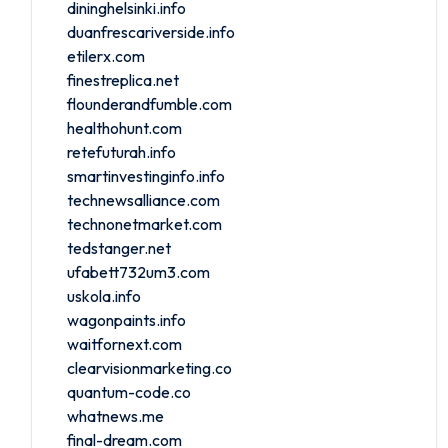
dininghelsinki.info
duanfrescariverside.info
etilerx.com
finestreplica.net
flounderandfumble.com
healthohunt.com
retefuturah.info
smartinvestinginfo.info
technewsalliance.com
technonetmarket.com
tedstanger.net
ufabett732um3.com
uskola.info
wagonpaints.info
waitfornext.com
clearvisionmarketing.co
quantum-code.co
whatnews.me
final-dream.com