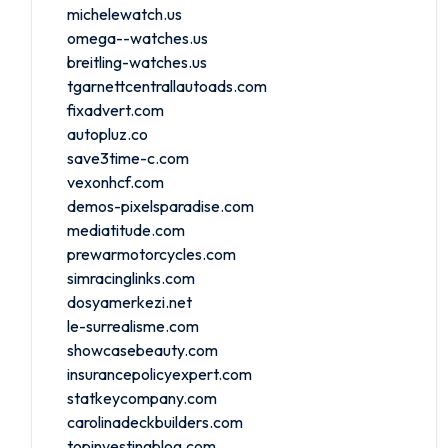
michelewatch.us
omega--watches.us
breitling-watches.us
tgarnettcentrallautoads.com
fixadvert.com
autopluz.co
save3time-c.com
vexonhcf.com
demos-pixelsparadise.com
mediatitude.com
prewarmotorcycles.com
simracinglinks.com
dosyamerkezi.net
le-surrealisme.com
showcasebeauty.com
insurancepolicyexpert.com
statkeycompany.com
carolinadeckbuilders.com
topinvestingblog.com