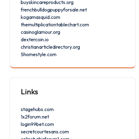
buyskincareproducts.org
frenchbulldogpuppyforsale.net
kogamasquid.com
themultiplicationtablechart.com
casinoglamour.org
dextercoin.io
christianarticledirectory.org
5homestyle.com
Links
stagehubs.com
1x2forum.net
login99bet.com
secretcourtesans.com
onlinebahisforum1.com