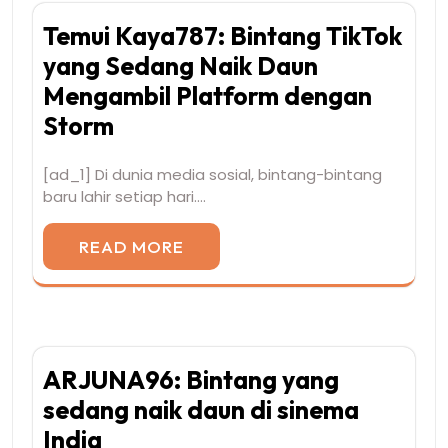
Temui Kaya787: Bintang TikTok
yang Sedang Naik Daun
Mengambil Platform dengan
Storm
[ad_1] Di dunia media sosial, bintang-bintang
baru lahir setiap hari.…
READ MORE
ARJUNA96: Bintang yang
sedang naik daun di sinema
India