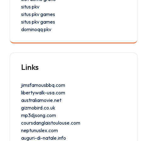
situs pkv
situs pkv games
situs pkv games
dominoqq pkv
Links
jimsfamousbbq.com
libertywalk-usa.com
australiamovie.net
gizmobird.co.uk
mp3djsong.com
coursdanglaistoulouse.com
neptunuslex.com
auguri-di-natale.info