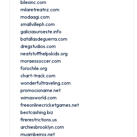
bilesinc.com
milaretreatnz.com
modaagi.com
smallvilleph.com
galiciasuroeste.info
batallasdeguerra.com
dregstudios.com
neatstuffhelpskids.org
moraessoccer.com
forochile.org
chart-track.com
wonderfultraveling.com
promocioname.net
wimaxworld.com
freeonlinecricketgames.net
bestcashing.biz
firerestrictions.us
archiesbrooklyn.com
muambeiros.net