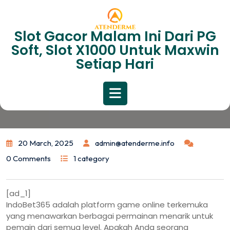
Skip
to
content
Slot Gacor Malam Ini Dari PG
Temukan Dunia Permainan
Soft, Slot X1000 Untuk Maxwin
Online Yang Menarik Dengan
Setiap Hari
Indobet365
Open
Button
20 March, 2025
admin@atenderme.info
0 Comments
1 category
[ad_1]
IndoBet365 adalah platform game online terkemuka
yang menawarkan berbagai permainan menarik untuk
pemain dari semua level. Apakah Anda seorang