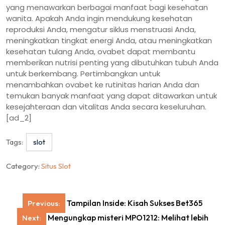
yang menawarkan berbagai manfaat bagi kesehatan
wanita. Apakah Anda ingin mendukung kesehatan
reproduksi Anda, mengatur siklus menstruasi Anda,
meningkatkan tingkat energi Anda, atau meningkatkan
kesehatan tulang Anda, ovabet dapat membantu
memberikan nutrisi penting yang dibutuhkan tubuh Anda
untuk berkembang. Pertimbangkan untuk
menambahkan ovabet ke rutinitas harian Anda dan
temukan banyak manfaat yang dapat ditawarkan untuk
kesejahteraan dan vitalitas Anda secara keseluruhan.
[ad_2]
Tags:
slot
Category:
Situs Slot
Post
Tampilan Inside: Kisah Sukses Bet365
Previous:
navigation
Mengungkap misteri MPO1212: Melihat lebih
Next: