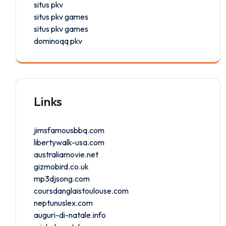
situs pkv
situs pkv games
situs pkv games
dominoqq pkv
Links
jimsfamousbbq.com
libertywalk-usa.com
australiamovie.net
gizmobird.co.uk
mp3djsong.com
coursdanglaistoulouse.com
neptunuslex.com
auguri-di-natale.info