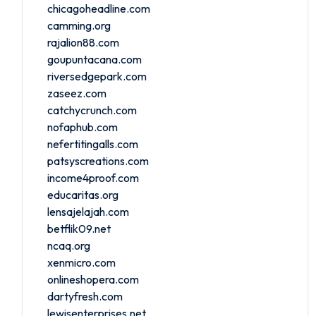
chicagoheadline.com
camming.org
rajalion88.com
goupuntacana.com
riversedgepark.com
zaseez.com
catchycrunch.com
nofaphub.com
nefertitingalls.com
patsyscreations.com
income4proof.com
educaritas.org
lensajelajah.com
betflik09.net
ncaq.org
xenmicro.com
onlineshopera.com
dartyfresh.com
lewisenterprises.net