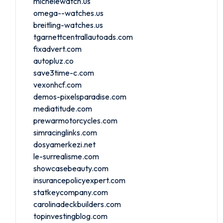
michelewatch.us
omega--watches.us
breitling-watches.us
tgarnettcentrallautoads.com
fixadvert.com
autopluz.co
save3time-c.com
vexonhcf.com
demos-pixelsparadise.com
mediatitude.com
prewarmotorcycles.com
simracinglinks.com
dosyamerkezi.net
le-surrealisme.com
showcasebeauty.com
insurancepolicyexpert.com
statkeycompany.com
carolinadeckbuilders.com
topinvestingblog.com