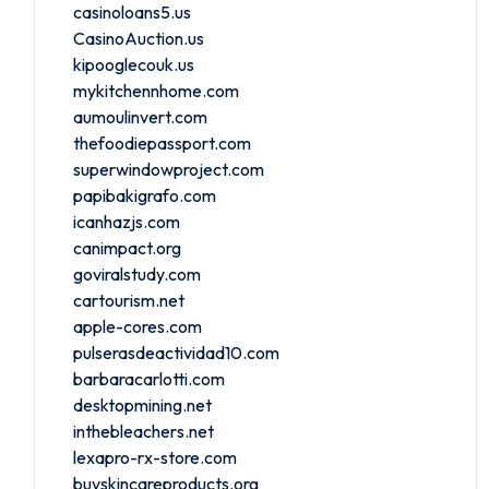
casinoloans5.us
CasinoAuction.us
kipooglecouk.us
mykitchennhome.com
aumoulinvert.com
thefoodiepassport.com
superwindowproject.com
papibakigrafo.com
icanhazjs.com
canimpact.org
goviralstudy.com
cartourism.net
apple-cores.com
pulserasdeactividad10.com
barbaracarlotti.com
desktopmining.net
inthebleachers.net
lexapro-rx-store.com
buyskincareproducts.org