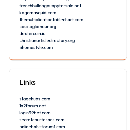
frenchbulldogpuppyforsale.net
kogamasquid.com
themultiplicationtablechart.com
casinoglamour.org
dextercoin.io
christianarticledirectory.org
5homestyle.com
Links
stagehubs.com
1x2forum.net
login99bet.com
secretcourtesans.com
onlinebahisforum1.com