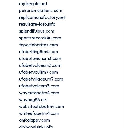
mytreepla.net
pokersimulations.com
replicamanufactory.net
rezultate-loto.info
splendifulous.com
sportsrecords4u.com
topceleberites.com
ufabetting8m4.com
ufabetunionum3.com
ufabetvalueum3.com
ufabetvaultm7.com
ufabetvillageum7.com
ufabetvoicem3.com
waveufabetm4.com
wayang88.net
websiteufabetm4.com
whiteufabetm4.com
anikalappy.com
dininghelsinki.info