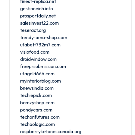
finest-replica.net
gestioneinh.info
prosportdaily.net
salesinvest22.com
teseract.org
trendy-ama-shop.com
ufabett732m7.com
visiofood.com
droidwindow.com
freeprsubmission.com
ufagold666.com
myinteriorblog.com
bnewsindia.com
techiepick.com
bamzyshop.com
pondycars.com
techonfutures.com
techoologic.com
raspberryketonescanada.org