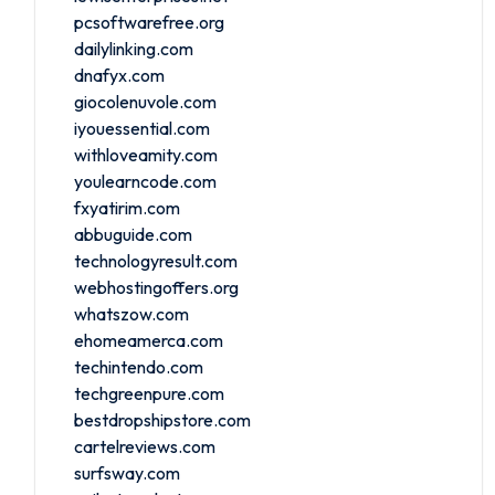
pcsoftwarefree.org
dailylinking.com
dnafyx.com
giocolenuvole.com
iyouessential.com
withloveamity.com
youlearncode.com
fxyatirim.com
abbuguide.com
technologyresult.com
webhostingoffers.org
whatszow.com
ehomeamerca.com
techintendo.com
techgreenpure.com
bestdropshipstore.com
cartelreviews.com
surfsway.com