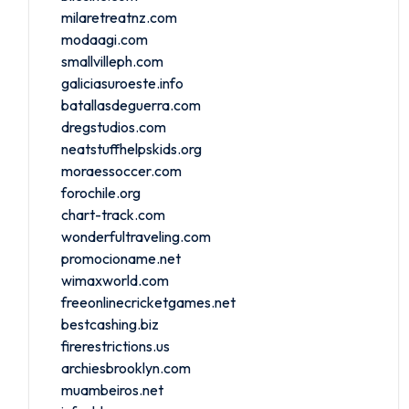
milaretreatnz.com
modaagi.com
smallvilleph.com
galiciasuroeste.info
batallasdeguerra.com
dregstudios.com
neatstuffhelpskids.org
moraessoccer.com
forochile.org
chart-track.com
wonderfultraveling.com
promocioname.net
wimaxworld.com
freeonlinecricketgames.net
bestcashing.biz
firerestrictions.us
archiesbrooklyn.com
muambeiros.net