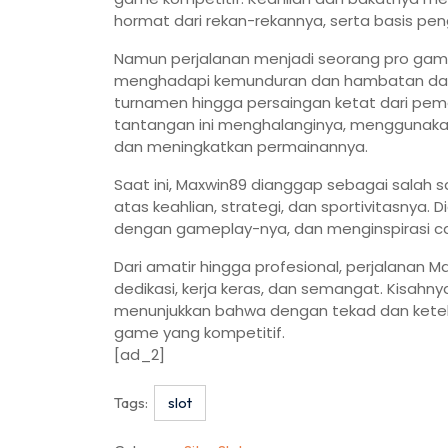
hormat dari rekan-rekannya, serta basis pe
Namun perjalanan menjadi seorang pro gam
menghadapi kemunduran dan hambatan dalam 
turnamen hingga persaingan ketat dari pema
tantangan ini menghalanginya, menggunakann
dan meningkatkan permainannya.
Saat ini, Maxwin89 dianggap sebagai salah s
atas keahlian, strategi, dan sportivitasnya.
dengan gameplay-nya, dan menginspirasi cal
Dari amatir hingga profesional, perjalanan M
dedikasi, kerja keras, dan semangat. Kisahny
menunjukkan bahwa dengan tekad dan keteku
game yang kompetitif.
[ad_2]
Tags:
slot