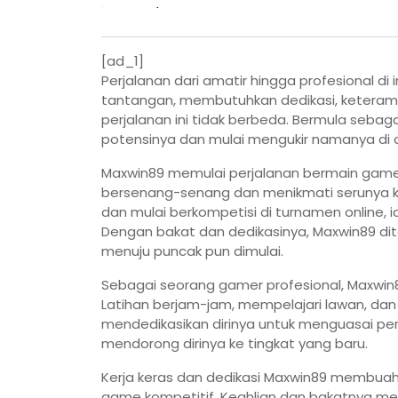
21 May, 2026
admin@atenderme.info
[ad_1]
Perjalanan dari amatir hingga profesional d
tantangan, membutuhkan dedikasi, keteramp
perjalanan ini tidak berbeda. Bermula seba
potensinya dan mulai mengukir namanya di 
Maxwin89 memulai perjalanan bermain gamen
bersenang-senang dan menikmati serunya k
dan mulai berkompetisi di turnamen online, i
Dengan bakat dan dedikasinya, Maxwin89 dit
menuju puncak pun dimulai.
Sebagai seorang gamer profesional, Maxwin
Latihan berjam-jam, mempelajari lawan, dan
mendedikasikan dirinya untuk menguasai pe
mendorong dirinya ke tingkat yang baru.
Kerja keras dan dedikasi Maxwin89 membuahk
game kompetitif. Keahlian dan bakatnya 