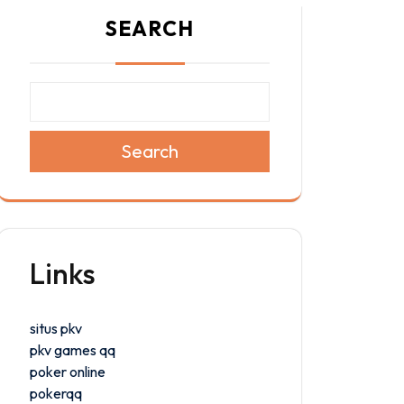
SEARCH
Search
Links
situs pkv
pkv games qq
poker online
pokerqq