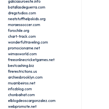
galiciasuroeste.info
batallasdeguerra.com
dregstudios.com
neatstuffhelpskids.org
moraessoccer.com
forochile.org
chart-track.com
wonderfultraveling.com
promocioname.net
wimaxworld.com
freeonlinecricketgames.net
bestcashing.biz
firerestrictions.us
archiesbrooklyn.com
muambeiros.net
infozblog.com
chonbaihat.com
elblogdeoscargonzalez.com
webpromote.net