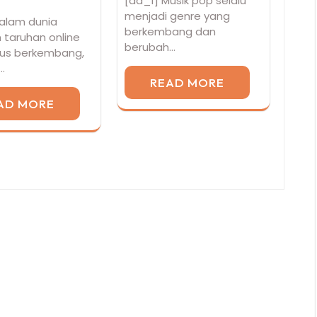
[ad_1] Musik pop selalu
menjadi genre yang
Dalam dunia
berkembang dan
 taruhan online
berubah…
rus berkembang,
…
READ MORE
AD MORE