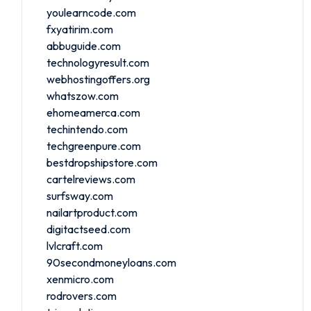
youlearncode.com
fxyatirim.com
abbuguide.com
technologyresult.com
webhostingoffers.org
whatszow.com
ehomeamerca.com
techintendo.com
techgreenpure.com
bestdropshipstore.com
cartelreviews.com
surfsway.com
nailartproduct.com
digitactseed.com
lvlcraft.com
90secondmoneyloans.com
xenmicro.com
rodrovers.com