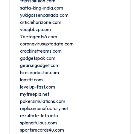
tripssolution.com
satta-king-india.com
yukigassencanada.com
articlehorizone.com
yuqqbbzp.com
7betagents6.com
coronavirusuptodate.com
crackinstreams.com
gadgetspak.com
gearsngadget.com
hireseodoctor.com
lapsfit.com
levelup-fast.com
mytreepla.net
pokersimulations.com
replicamanufactory.net
rezultate-loto.info
splendifulous.com
sportsrecords4u.com