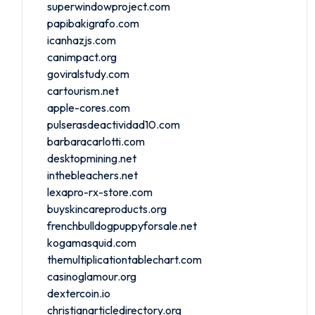
superwindowproject.com
papibakigrafo.com
icanhazjs.com
canimpact.org
goviralstudy.com
cartourism.net
apple-cores.com
pulserasdeactividad10.com
barbaracarlotti.com
desktopmining.net
inthebleachers.net
lexapro-rx-store.com
buyskincareproducts.org
frenchbulldogpuppyforsale.net
kogamasquid.com
themultiplicationtablechart.com
casinoglamour.org
dextercoin.io
christianarticledirectory.org