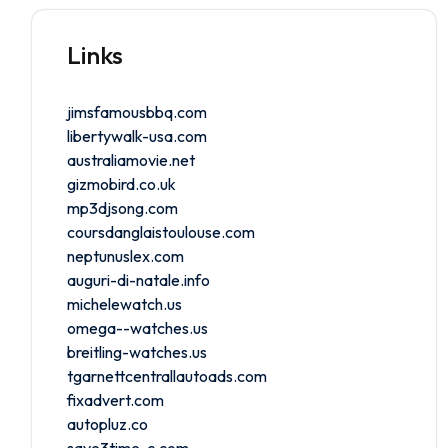
Links
jimsfamousbbq.com
libertywalk-usa.com
australiamovie.net
gizmobird.co.uk
mp3djsong.com
coursdanglaistoulouse.com
neptunuslex.com
auguri-di-natale.info
michelewatch.us
omega--watches.us
breitling-watches.us
tgarnettcentrallautoads.com
fixadvert.com
autopluz.co
save3time-c.com