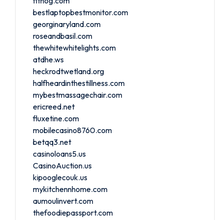
fithog.com
bestlaptopbestmonitor.com
georginaryland.com
roseandbasil.com
thewhitewhitelights.com
atdhe.ws
heckrodtwetland.org
halfheardinthestillness.com
mybestmassagechair.com
ericreed.net
fluxetine.com
mobilecasino8760.com
betqq3.net
casinoloans5.us
CasinoAuction.us
kipooglecouk.us
mykitchennhome.com
aumoulinvert.com
thefoodiepassport.com