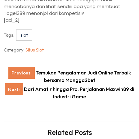
mencobanya dan lihat sendiri apa yang membuat
Togel389 menonjol dari kompetisi?
[ad_2]
Tags:
slot
Category:
Situs Slot
Post
Temukan Pengalaman Judi Online Terbaik
Previous:
navigation
bersama Mangga2bet
Dari Amatir hingga Pro: Perjalanan Maxwin89 di
Next:
Industri Game
Related Posts