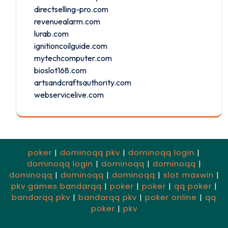
directselling-pro.com
revenuealarm.com
lurab.com
ignitioncoilguide.com
mytechcomputer.com
bioslot168.com
artsandcraftsauthority.com
webservicelive.com
poker
|
dominoqq pkv
|
dominoqq login
|
dominoqq login
|
dominoqq
|
dominoqq
|
dominoqq
|
dominoqq
|
dominoqq
|
slot maxwin
|
pkv games bandarqq
|
poker
|
poker
|
qq poker
|
bandarqq pkv
|
bandarqq pkv
|
poker online
|
qq
poker
|
pkv