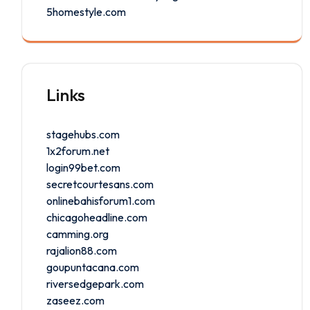
5homestyle.com
Links
stagehubs.com
1x2forum.net
login99bet.com
secretcourtesans.com
onlinebahisforum1.com
chicagoheadline.com
camming.org
rajalion88.com
goupuntacana.com
riversedgepark.com
zaseez.com