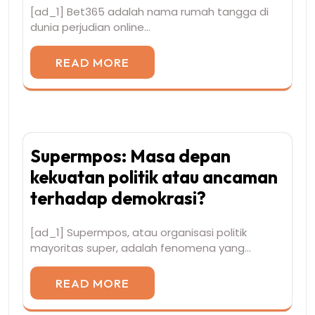
[ad_1] Bet365 adalah nama rumah tangga di
dunia perjudian online…
READ MORE
Supermpos: Masa depan
kekuatan politik atau ancaman
terhadap demokrasi?
[ad_1] Supermpos, atau organisasi politik
mayoritas super, adalah fenomena yang…
READ MORE