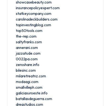
showcasebeauty.com
insurancepolicyexpert.com
statkeycompany.com
carolinadeckbuilders.com
topinvestingblog.com
top50tools.com
the-rep.com
saltyfranks.com
annerani.com
jazzatude.com
0022pa.com
zeroshare.info
bilesinc.com
milaretreatnz.com
modaagi.com
smallvilleph.com
galiciasuroeste.info
batallasdeguerra.com
dregstudios.com