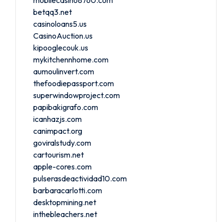
betqq3.net
casinoloans5.us
CasinoAuction.us
kipooglecouk.us
mykitchennhome.com
aumoulinvert.com
thefoodiepassport.com
superwindowproject.com
papibakigrafo.com
icanhazjs.com
canimpact.org
goviralstudy.com
cartourism.net
apple-cores.com
pulserasdeactividad10.com
barbaracarlotti.com
desktopmining.net
inthebleachers.net