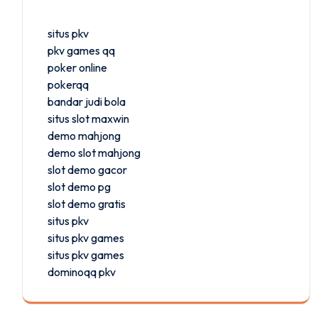
situs pkv
pkv games qq
poker online
pokerqq
bandar judi bola
situs slot maxwin
demo mahjong
demo slot mahjong
slot demo gacor
slot demo pg
slot demo gratis
situs pkv
situs pkv games
situs pkv games
dominoqq pkv