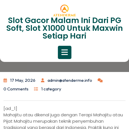
Skip
to
content
Slot Gacor Malam Ini Dari PG
Menjelajahi Asal Usul Dan
Soft, Slot X1000 Untuk Maxwin
Manfaat Mahajitu: Panduan
Setiap Hari
Komprehensif
Open
Button
17 May, 2026
admin@atenderme.info
0 Comments
1 category
[ad_1]
Mahajitu atau dikenal juga dengan Terapi Mahajitu atau
Pijat Mahajitu merupakan teknik penyembuhan
tradisional yang berasal dari Indonesia. Praktik kuno ini