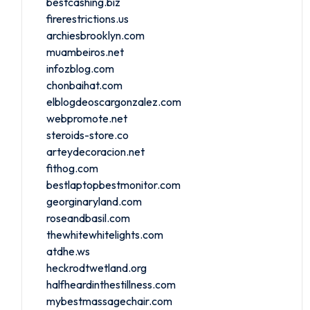
bestcashing.biz
firerestrictions.us
archiesbrooklyn.com
muambeiros.net
infozblog.com
chonbaihat.com
elblogdeoscargonzalez.com
webpromote.net
steroids-store.co
arteydecoracion.net
fithog.com
bestlaptopbestmonitor.com
georginaryland.com
roseandbasil.com
thewhitewhitelights.com
atdhe.ws
heckrodtwetland.org
halfheardinthestillness.com
mybestmassagechair.com