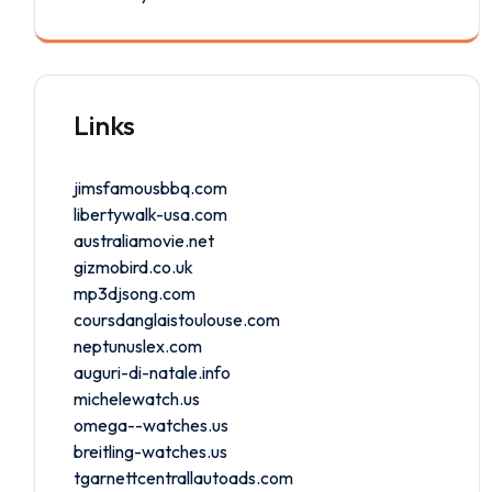
Links
jimsfamousbbq.com
libertywalk-usa.com
australiamovie.net
gizmobird.co.uk
mp3djsong.com
coursdanglaistoulouse.com
neptunuslex.com
auguri-di-natale.info
michelewatch.us
omega--watches.us
breitling-watches.us
tgarnettcentrallautoads.com