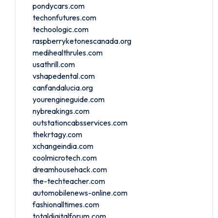
pondycars.com
techonfutures.com
techoologic.com
raspberryketonescanada.org
medihealthrules.com
usathrill.com
vshapedental.com
canfandalucia.org
yourengineguide.com
nybreakings.com
outstationcabsservices.com
thekrtagy.com
xchangeindia.com
coolmicrotech.com
dreamhousehack.com
the-techteacher.com
automobilenews-online.com
fashionalltimes.com
totaldigitalforum.com