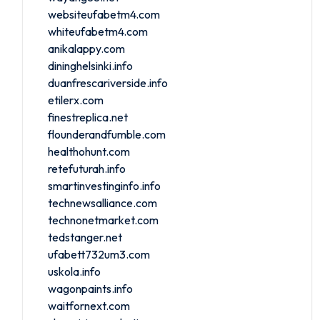
websiteufabetm4.com
whiteufabetm4.com
anikalappy.com
dininghelsinki.info
duanfrescariverside.info
etilerx.com
finestreplica.net
flounderandfumble.com
healthohunt.com
retefuturah.info
smartinvestinginfo.info
technewsalliance.com
technonetmarket.com
tedstanger.net
ufabett732um3.com
uskola.info
wagonpaints.info
waitfornext.com