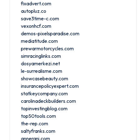
fixadvert.com
autopluz.co
save3time-c.com
vexonhcf.com
demos-pixelsparadise.com
mediatitude.com
prewarmotorcycles.com
simracinglinks.com
dosyamerkezi.net
le-surrealisme.com
showcasebeauty.com
insurancepolicyexpert.com
statkeycompany.com
carolinadeckbuilders.com
topinvestingblog.com
top50tools.com
the-rep.com
saltyfranks.com
annerani.com