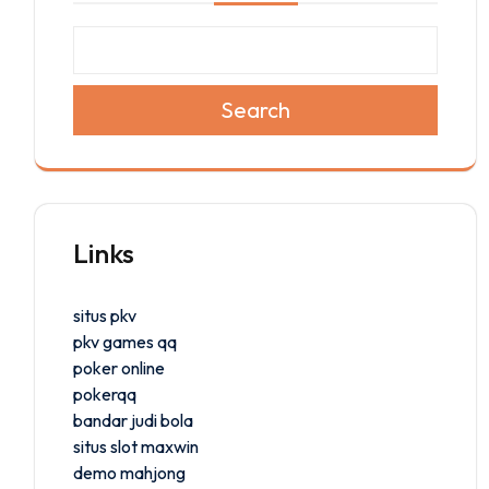
Search
Links
situs pkv
pkv games qq
poker online
pokerqq
bandar judi bola
situs slot maxwin
demo mahjong