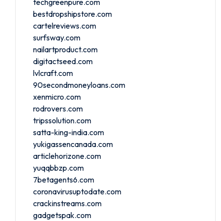
techgreenpure.com
bestdropshipstore.com
cartelreviews.com
surfsway.com
nailartproduct.com
digitactseed.com
lvlcraft.com
90secondmoneyloans.com
xenmicro.com
rodrovers.com
tripssolution.com
satta-king-india.com
yukigassencanada.com
articlehorizone.com
yuqqbbzp.com
7betagents6.com
coronavirusuptodate.com
crackinstreams.com
gadgetspak.com