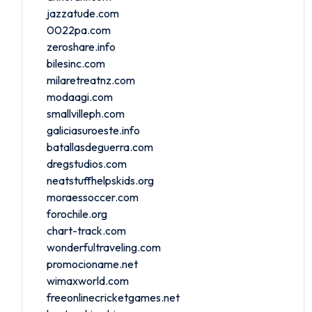
jazzatude.com
0022pa.com
zeroshare.info
bilesinc.com
milaretreatnz.com
modaagi.com
smallvilleph.com
galiciasuroeste.info
batallasdeguerra.com
dregstudios.com
neatstuffhelpskids.org
moraessoccer.com
forochile.org
chart-track.com
wonderfultraveling.com
promocioname.net
wimaxworld.com
freeonlinecricketgames.net