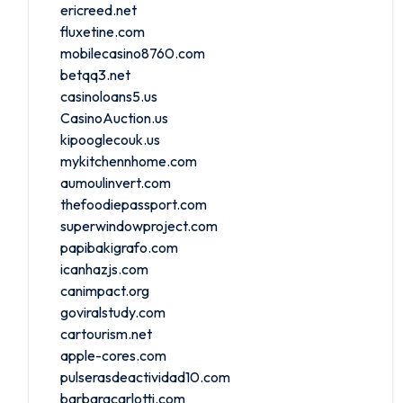
ericreed.net
fluxetine.com
mobilecasino8760.com
betqq3.net
casinoloans5.us
CasinoAuction.us
kipooglecouk.us
mykitchennhome.com
aumoulinvert.com
thefoodiepassport.com
superwindowproject.com
papibakigrafo.com
icanhazjs.com
canimpact.org
goviralstudy.com
cartourism.net
apple-cores.com
pulserasdeactividad10.com
barbaracarlotti.com