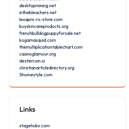
desktopmining.net
inthebleachers.net
lexapro-rx-store.com
buyskincareproducts.org
frenchbulldogpuppyforsale.net
kogamasquid.com
themultiplicationtablechart.com
casinoglamour.org
dextercoin.io
christianarticledirectory.org
5homestyle.com
Links
stagehubs.com