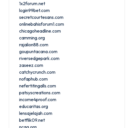
1x2forum.net
login99bet.com
secretcourtesans.com
onlinebahisforum1.com
chicagoheadline.com
camming.org
rajalion88.com
goupuntacana.com
riversedgepark.com
zaseez.com
catchycrunch.com
nofaphub.com
nefertitingalls.com
patsyscreations.com
income4proof.com
educaritas.org
lensajelajah.com
betflik09.net
ncaq.org