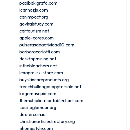
papibakigrafo.com
icanhazjs.com
canimpact.org
goviralstudy.com
cartourism.net
apple-cores.com
pulserasdeactividad10.com
barbaracarlotti.com
desktopmining.net
inthebleachers.net
lexapro-rx-store.com
buyskincareproducts.org
frenchbulldogpuppyforsale.net
kogamasquid.com
themultiplicationtablechart.com
casinoglamour.org
dextercoin.io
christianarticledirectory.org
5homestyle.com