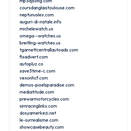
mp3djsong.com
coursdanglaistoulouse.com
neptunuslex.com
auguri-di-natale.info
michelewatch.us
omega--watches.us
breitling-watches.us
tgarnettcentrallautoads.com
fixadvert.com
autopluz.co
save3time-c.com
vexonhcf.com
demos-pixelsparadise.com
mediatitude.com
prewarmotorcycles.com
simracinglinks.com
dosyamerkezi.net
le-surrealisme.com
showcasebeauty.com