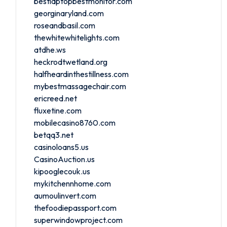
bestlaptopbestmonitor.com
georginaryland.com
roseandbasil.com
thewhitewhitelights.com
atdhe.ws
heckrodtwetland.org
halfheardinthestillness.com
mybestmassagechair.com
ericreed.net
fluxetine.com
mobilecasino8760.com
betqq3.net
casinoloans5.us
CasinoAuction.us
kipooglecouk.us
mykitchennhome.com
aumoulinvert.com
thefoodiepassport.com
superwindowproject.com