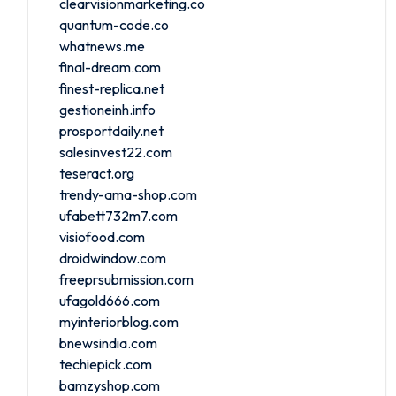
clearvisionmarketing.co
quantum-code.co
whatnews.me
final-dream.com
finest-replica.net
gestioneinh.info
prosportdaily.net
salesinvest22.com
teseract.org
trendy-ama-shop.com
ufabett732m7.com
visiofood.com
droidwindow.com
freeprsubmission.com
ufagold666.com
myinteriorblog.com
bnewsindia.com
techiepick.com
bamzyshop.com