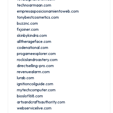
technoarmaan.com
empresasposicionamientoweb.com
tonybestcosmetics.com
buzznc.com
fxjoiner.com
skinbykindra.com
alltherageface.com
codenational.com
progameexplorer.com
rockislandroastery.com
directselling-pro.com
revenuealarm.com
lurab.com
ignitioncoilguide.com
mytechcomputer.com
bioslot168.com
artsandcraftsauthority.com
webservicelive.com