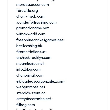
moraessoccer.com
forochile.org
chart-track.com
wonderfultraveling.com
promocioname.net
wimaxworld.com
freeonlinecricketgames.net
bestcashing.biz
firerestrictions.us
archiesbrooklyn.com
muambeiros.net
infozblog.com
chonbaihat.com
elblogdeoscargonzalez.com
webpromote.net
steroids-store.co
arteydecoracion.net
fithog.com