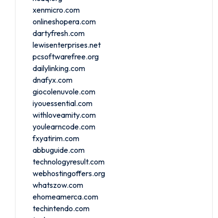
xenmicro.com
onlineshopera.com
dartyfresh.com
lewisenterprises.net
pcsoftwarefree.org
dailylinking.com
dnafyx.com
giocolenuvole.com
iyouessential.com
withloveamity.com
youlearncode.com
fxyatirim.com
abbuguide.com
technologyresult.com
webhostingoffers.org
whatszow.com
ehomeamerca.com
techintendo.com