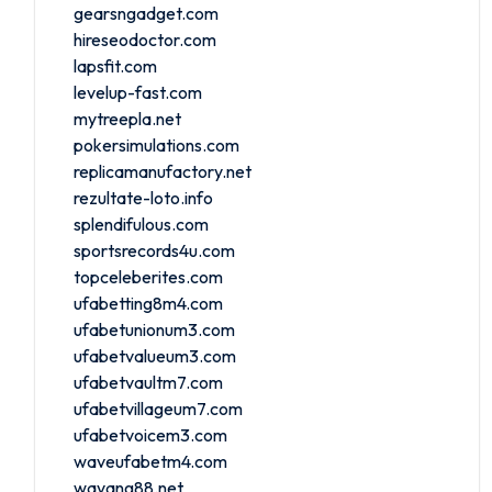
gearsngadget.com
hireseodoctor.com
lapsfit.com
levelup-fast.com
mytreepla.net
pokersimulations.com
replicamanufactory.net
rezultate-loto.info
splendifulous.com
sportsrecords4u.com
topceleberites.com
ufabetting8m4.com
ufabetunionum3.com
ufabetvalueum3.com
ufabetvaultm7.com
ufabetvillageum7.com
ufabetvoicem3.com
waveufabetm4.com
wayang88.net