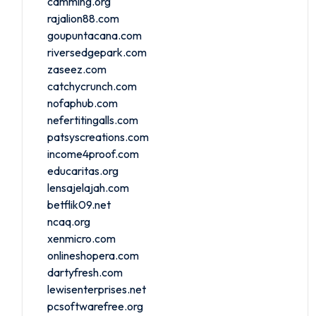
camming.org
rajalion88.com
goupuntacana.com
riversedgepark.com
zaseez.com
catchycrunch.com
nofaphub.com
nefertitingalls.com
patsyscreations.com
income4proof.com
educaritas.org
lensajelajah.com
betflik09.net
ncaq.org
xenmicro.com
onlineshopera.com
dartyfresh.com
lewisenterprises.net
pcsoftwarefree.org