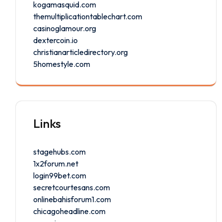
kogamasquid.com
themultiplicationtablechart.com
casinoglamour.org
dextercoin.io
christianarticledirectory.org
5homestyle.com
Links
stagehubs.com
1x2forum.net
login99bet.com
secretcourtesans.com
onlinebahisforum1.com
chicagoheadline.com