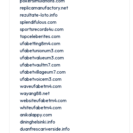
pokersimulations.com
replicamanufactory.net
rezultate-loto.info
splendifulous.com
sportsrecords4u.com
topceleberites.com
ufabetting8m4.com
ufabetunionum3.com
ufabetvalueum3.com
ufabetvaultm7.com
ufabetvillageum7.com
ufabetvoicem3.com
waveufabetm4.com
wayang88.net
websiteufabetm4.com
whiteufabetm4.com
anikalappy.com
dininghelsinki.info
duanfrescariverside.info