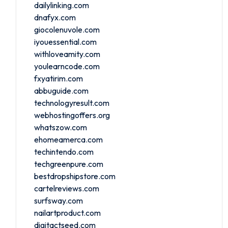
dailylinking.com
dnafyx.com
giocolenuvole.com
iyouessential.com
withloveamity.com
youlearncode.com
fxyatirim.com
abbuguide.com
technologyresult.com
webhostingoffers.org
whatszow.com
ehomeamerca.com
techintendo.com
techgreenpure.com
bestdropshipstore.com
cartelreviews.com
surfsway.com
nailartproduct.com
digitactseed.com