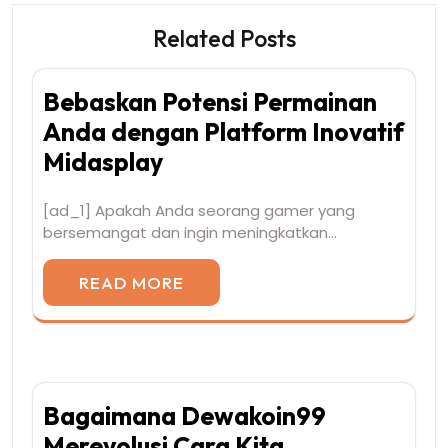
Related Posts
Bebaskan Potensi Permainan
Anda dengan Platform Inovatif
Midasplay
[ad_1] Apakah Anda seorang gamer yang
bersemangat dan ingin meningkatkan…
READ MORE
Bagaimana Dewakoin99
Merevolusi Cara Kita