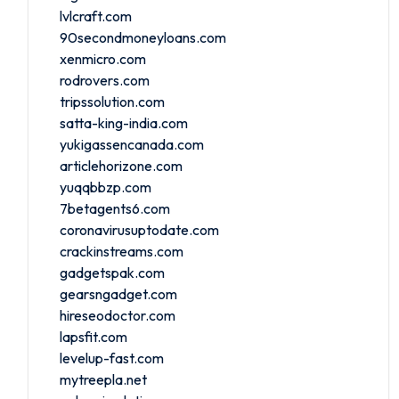
lvlcraft.com
90secondmoneyloans.com
xenmicro.com
rodrovers.com
tripssolution.com
satta-king-india.com
yukigassencanada.com
articlehorizone.com
yuqqbbzp.com
7betagents6.com
coronavirusuptodate.com
crackinstreams.com
gadgetspak.com
gearsngadget.com
hireseodoctor.com
lapsfit.com
levelup-fast.com
mytreepla.net