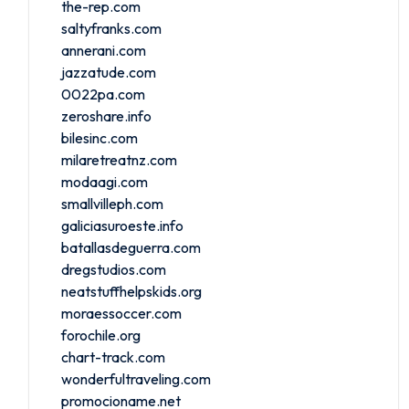
the-rep.com
saltyfranks.com
annerani.com
jazzatude.com
0022pa.com
zeroshare.info
bilesinc.com
milaretreatnz.com
modaagi.com
smallvilleph.com
galiciasuroeste.info
batallasdeguerra.com
dregstudios.com
neatstuffhelpskids.org
moraessoccer.com
forochile.org
chart-track.com
wonderfultraveling.com
promocioname.net