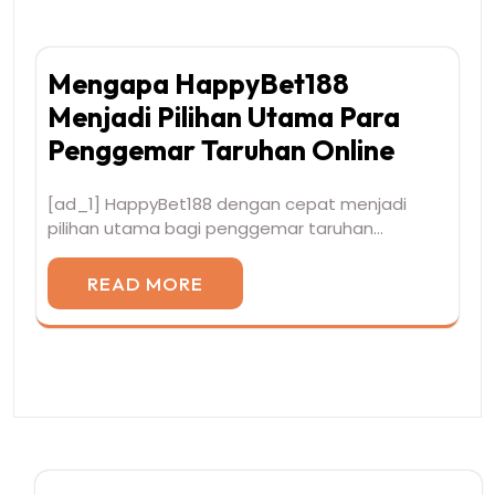
Mengapa HappyBet188
Menjadi Pilihan Utama Para
Penggemar Taruhan Online
[ad_1] HappyBet188 dengan cepat menjadi
pilihan utama bagi penggemar taruhan…
READ MORE