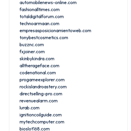
automobilenews-online.com
fashionalltimes.com
totaldigitalforum.com
technoarmaan.com
empresasposicionamientoweb.com
tonybestcosmetics.com
buzznc.com
fxjoiner.com
skinbykindra.com
alltherageface.com
codenational.com
progameexplorer.com
rockislandroastery.com
directselling-pro.com
revenuealarm.com
lurab.com
ignitioncoilguide.com
mytechcomputer.com
bioslot168.com