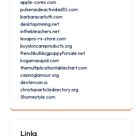
apple-cores.com
pulserasdeactividad10.com
barbaracarlotti.com
desktopmining.net
inthebleachers.net
lexapro-rx-store.com
buyskincareproducts.org
frenchbulldogpuppyforsale.net
kogamasquid.com
themultiplicationtablechart.com
casinoglamour.org
dextercoin.io
christianarticledirectory.org
5homestyle.com
Links