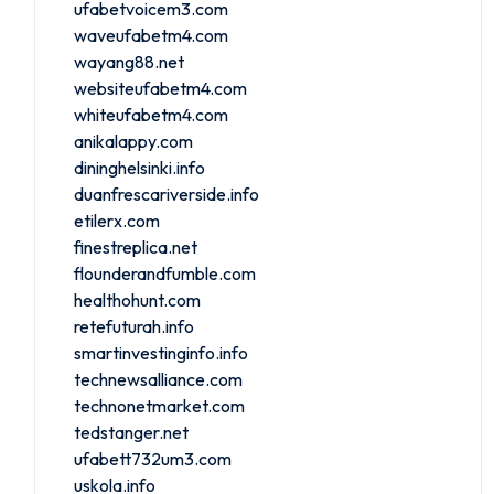
ufabetvoicem3.com
waveufabetm4.com
wayang88.net
websiteufabetm4.com
whiteufabetm4.com
anikalappy.com
dininghelsinki.info
duanfrescariverside.info
etilerx.com
finestreplica.net
flounderandfumble.com
healthohunt.com
retefuturah.info
smartinvestinginfo.info
technewsalliance.com
technonetmarket.com
tedstanger.net
ufabett732um3.com
uskola.info