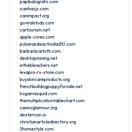
papibakigrafo.com
icanhazjs.com
canimpact.org
goviralstudy.com
cartourism.net
apple-cores.com
pulserasdeactividad10.com
barbaracarlotti.com
desktopmining.net
inthebleachers.net
lexapro-rx-store.com
buyskincareproducts.org
frenchbulldogpuppyforsale.net
kogamasquid.com
themultiplicationtablechart.com
casinoglamour.org
dextercoin.io
christianarticledirectory.org
5homestyle.com