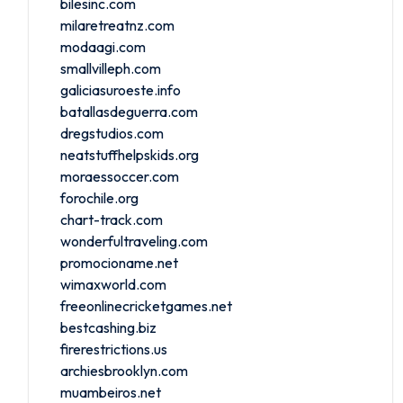
bilesinc.com
milaretreatnz.com
modaagi.com
smallvilleph.com
galiciasuroeste.info
batallasdeguerra.com
dregstudios.com
neatstuffhelpskids.org
moraessoccer.com
forochile.org
chart-track.com
wonderfultraveling.com
promocioname.net
wimaxworld.com
freeonlinecricketgames.net
bestcashing.biz
firerestrictions.us
archiesbrooklyn.com
muambeiros.net