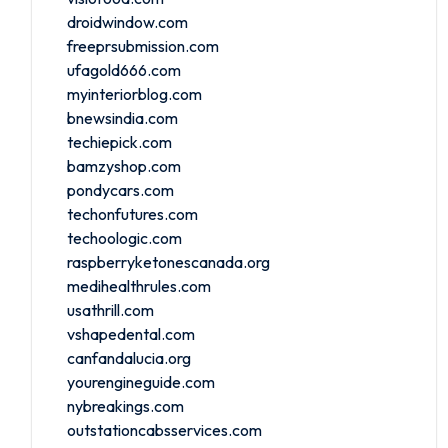
droidwindow.com
freeprsubmission.com
ufagold666.com
myinteriorblog.com
bnewsindia.com
techiepick.com
bamzyshop.com
pondycars.com
techonfutures.com
techoologic.com
raspberryketonescanada.org
medihealthrules.com
usathrill.com
vshapedental.com
canfandalucia.org
yourengineguide.com
nybreakings.com
outstationcabsservices.com