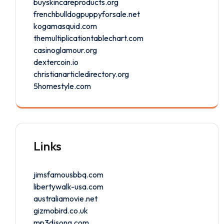
buyskincareproducts.org
frenchbulldogpuppyforsale.net
kogamasquid.com
themultiplicationtablechart.com
casinoglamour.org
dextercoin.io
christianarticledirectory.org
5homestyle.com
Links
jimsfamousbbq.com
libertywalk-usa.com
australiamovie.net
gizmobird.co.uk
mp3djsong.com