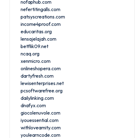
nofaphub.com
nefertitingalls.com
patsyscreations.com
income4proof.com
educaritas.org
lensajelajah.com
betflik09.net
ncaq.org
xenmicro.com
onlineshopera.com
dartyfresh.com
lewisenterprises.net
pcsoftwarefree.org
dailylinking.com
dnafyx.com
giocolenuvole.com
iyouessential.com
withloveamity.com
youlearncode.com