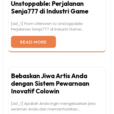
Unstoppable: Perjalanan
Senja777 di Industri Game
[ad_1] From Unknown to Unstoppable:
Perjalanan Senja777 di Industri Game…
READ MORE
Bebaskan Jiwa Artis Anda
dengan Sistem Pewarnaan
Inovatif Colowin
[ad_1] Apakah Anda ingin mengeluarkan jiwa
seniman Anda dan memanfaatkan…