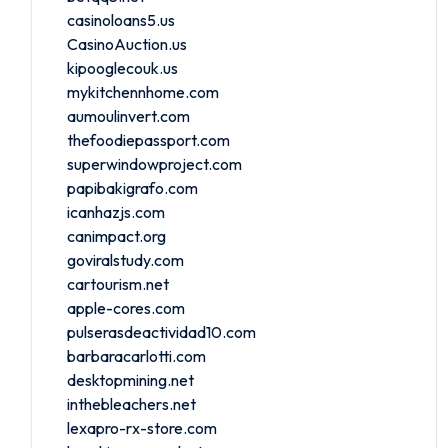
casinoloans5.us
CasinoAuction.us
kipooglecouk.us
mykitchennhome.com
aumoulinvert.com
thefoodiepassport.com
superwindowproject.com
papibakigrafo.com
icanhazjs.com
canimpact.org
goviralstudy.com
cartourism.net
apple-cores.com
pulserasdeactividad10.com
barbaracarlotti.com
desktopmining.net
inthebleachers.net
lexapro-rx-store.com