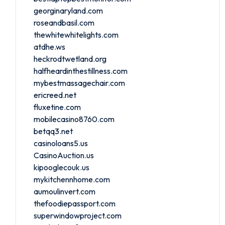
georginaryland.com
roseandbasil.com
thewhitewhitelights.com
atdhe.ws
heckrodtwetland.org
halfheardinthestillness.com
mybestmassagechair.com
ericreed.net
fluxetine.com
mobilecasino8760.com
betqq3.net
casinoloans5.us
CasinoAuction.us
kipooglecouk.us
mykitchennhome.com
aumoulinvert.com
thefoodiepassport.com
superwindowproject.com