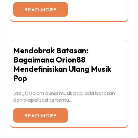
READ MORE
Mendobrak Batasan:
Bagaimana Orion88
Mendefinisikan Ulang Musik
Pop
[ad_1] Dalam dunia musik pop, ada batasan
dan ekspektasi tertentu…
READ MORE