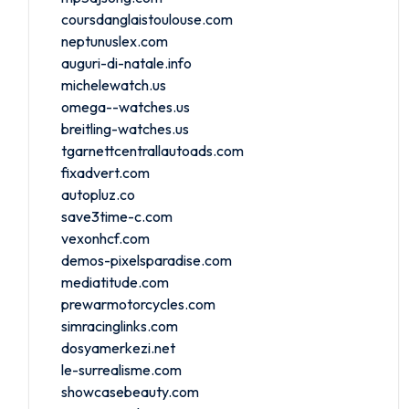
coursdanglaistoulouse.com
neptunuslex.com
auguri-di-natale.info
michelewatch.us
omega--watches.us
breitling-watches.us
tgarnettcentrallautoads.com
fixadvert.com
autopluz.co
save3time-c.com
vexonhcf.com
demos-pixelsparadise.com
mediatitude.com
prewarmotorcycles.com
simracinglinks.com
dosyamerkezi.net
le-surrealisme.com
showcasebeauty.com